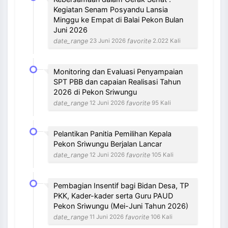
Kegiatan Senam Posyandu Lansia
Minggu ke Empat di Balai Pekon Bulan
Juni 2026
date_range
favorite
23 Juni 2026
2.022 Kali
Monitoring dan Evaluasi Penyampaian
SPT PBB dan capaian Realisasi Tahun
2026 di Pekon Sriwungu
date_range
favorite
12 Juni 2026
95 Kali
Pelantikan Panitia Pemilihan Kepala
Pekon Sriwungu Berjalan Lancar
date_range
favorite
12 Juni 2026
105 Kali
Pembagian Insentif bagi Bidan Desa, TP
PKK, Kader-kader serta Guru PAUD
Pekon Sriwungu (Mei-Juni Tahun 2026)
date_range
favorite
11 Juni 2026
106 Kali