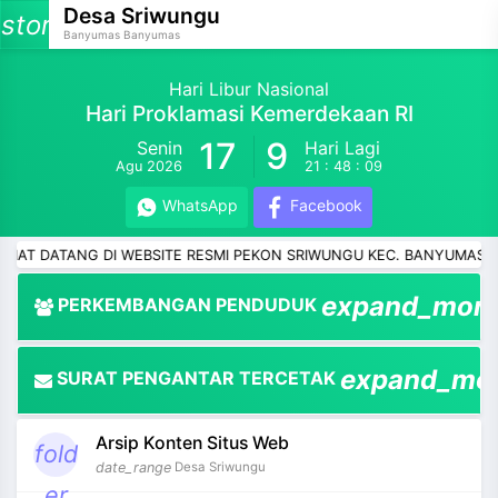
Desa Sriwungu
storage
Banyumas Banyumas
Hari Libur Nasional
Hari Proklamasi Kemerdekaan RI
17
9
Senin
Hari Lagi
and_more
Agu 2026
21 : 48 : 08
and_more
WhatsApp
Facebook
and_more
ANG DI WEBSITE RESMI PEKON SRIWUNGU KEC. BANYUMAS KAB. PRI
and_more
expand_mor
PERKEMBANGAN PENDUDUK
and_more
expand_mo
SURAT PENGANTAR TERCETAK
and_more
Arsip Konten Situs Web
and_more
fold
date_range
Desa Sriwungu
er