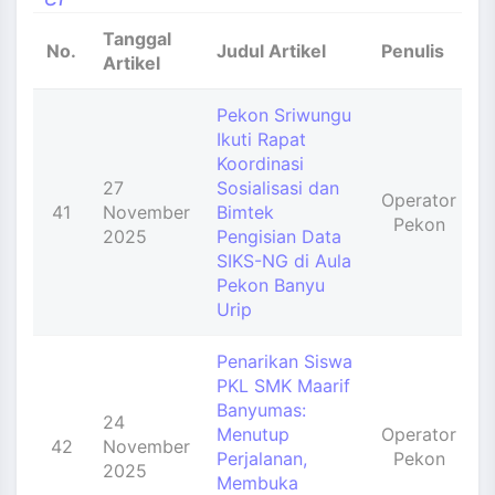
and_more
Tanggal
No.
Judul Artikel
Penulis
D
Artikel
Pekon Sriwungu
Ikuti Rapat
Koordinasi
27
Sosialisasi dan
Operator
41
November
Bimtek
Pekon
2025
Pengisian Data
SIKS-NG di Aula
Pekon Banyu
Urip
Penarikan Siswa
PKL SMK Maarif
Banyumas:
24
Menutup
Operator
42
November
Perjalanan,
Pekon
2025
Membuka