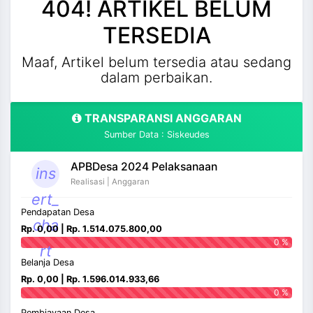
and_more
404! ARTIKEL BELUM
TERSEDIA
Maaf, Artikel belum tersedia atau sedang
dalam perbaikan.
TRANSPARANSI ANGGARAN
Sumber Data : Siskeudes
APBDesa 2024 Pelaksanaan
ins
Realisasi | Anggaran
ert_
Pendapatan Desa
cha
Rp. 0,00 | Rp. 1.514.075.800,00
0 %
rt
Belanja Desa
Rp. 0,00 | Rp. 1.596.014.933,66
0 %
Pembiayaan Desa