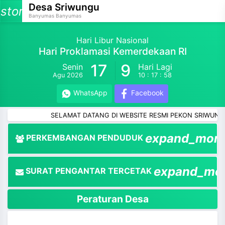
Desa Sriwungu
storage
Banyumas Banyumas
Hari Libur Nasional
Hari Proklamasi Kemerdekaan RI
17
9
Senin
Hari Lagi
and_more
Agu 2026
10 : 17 : 57
and_more
WhatsApp
Facebook
and_more
SELAMAT DATANG DI WEBSITE RESMI PEKON SRIWUNG
and_more
expand_mor
PERKEMBANGAN PENDUDUK
and_more
expand_mo
SURAT PENGANTAR TERCETAK
and_more
Peraturan Desa
and_more