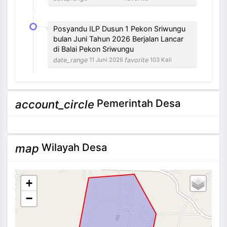
Posyandu ILP Dusun 1 Pekon Sriwungu
bulan Juni Tahun 2026 Berjalan Lancar
di Balai Pekon Sriwungu
date_range
favorite
11 Juni 2026
103 Kali
NEVI VILANTI, S.Kom
Pemerintah Desa
account_circle
Bendahara Pekon
3 / 12
Tidak Ada di Kantor
Wilayah Desa
map
+
−