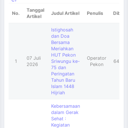
and_more
Tanggal
No.
Judul Artikel
Penulis
Dibac
Artikel
Istighosah
dan Doa
Bersama
Meriahkan
HUT Pekon
07 Juli
Operator
1
Sriwungu ke-
64 Kal
2026
Pekon
75 dan
Peringatan
Tahun Baru
Islam 1448
Hijriah
Kebersamaan
dalam Gerak
Sehat :
Kegiatan