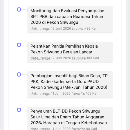
Monitoring dan Evaluasi Penyampaian
SPT PBB dan capaian Realisasi Tahun
2026 di Pekon Sriwungu
date_range
favorite
12 Juni 2026
92 Kali
Pelantikan Panitia Pemilihan Kepala
Pekon Sriwungu Berjalan Lancar
date_range
favorite
12 Juni 2026
103 Kali
Pembagian Insentif bagi Bidan Desa, TP
PKK, Kader-kader serta Guru PAUD
Pekon Sriwungu (Mei-Juni Tahun 2026)
date_range
favorite
11 Juni 2026
103 Kali
Penyaluran BLT-DD Pekon Sriwungu
Salur Lima dan Enam Tahun Anggaran
2026: Harapan di Tengah Keterbatasan
date_range
favorite
11 Juni 2026
80 Kali