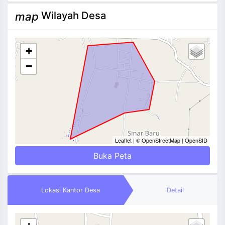
Wilayah Desa
map
+
−
Leaflet
|
© OpenStreetMap
|
OpenSID
Buka Peta
Lokasi Kantor Desa
Detail