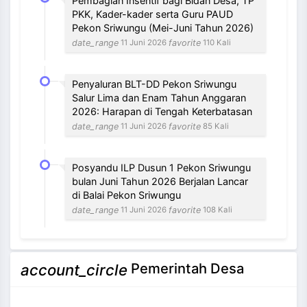
Pembagian Insentif bagi Bidan Desa, TP
PKK, Kader-kader serta Guru PAUD
Pekon Sriwungu (Mei-Juni Tahun 2026)
date_range
favorite
11 Juni 2026
110 Kali
Penyaluran BLT-DD Pekon Sriwungu
Salur Lima dan Enam Tahun Anggaran
2026: Harapan di Tengah Keterbatasan
date_range
favorite
11 Juni 2026
85 Kali
Posyandu ILP Dusun 1 Pekon Sriwungu
bulan Juni Tahun 2026 Berjalan Lancar
di Balai Pekon Sriwungu
date_range
favorite
11 Juni 2026
108 Kali
NEVI VILANTI, S.Kom
Pemerintah Desa
account_circle
Bendahara Pekon
3 / 12
Tidak Ada di Kantor