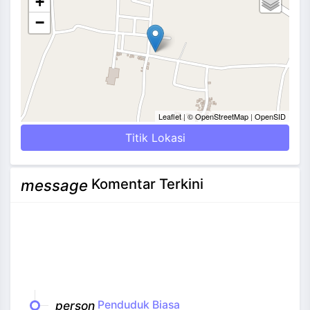
+
−
Leaflet
|
© OpenStreetMap
|
OpenSID
Titik Lokasi
Komentar Terkini
message
person
Penduduk Biasa
date_range
14 September 2016 06:09:16