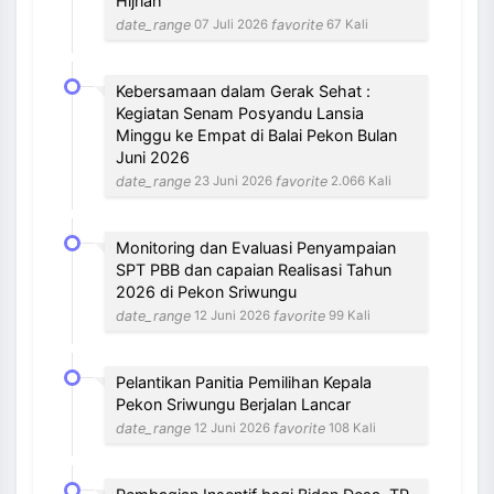
Hijriah
date_range
favorite
07 Juli 2026
67 Kali
Kebersamaan dalam Gerak Sehat :
Kegiatan Senam Posyandu Lansia
Minggu ke Empat di Balai Pekon Bulan
Juni 2026
date_range
favorite
23 Juni 2026
2.066 Kali
Monitoring dan Evaluasi Penyampaian
SPT PBB dan capaian Realisasi Tahun
2026 di Pekon Sriwungu
date_range
favorite
12 Juni 2026
99 Kali
Pelantikan Panitia Pemilihan Kepala
Pekon Sriwungu Berjalan Lancar
date_range
favorite
12 Juni 2026
108 Kali