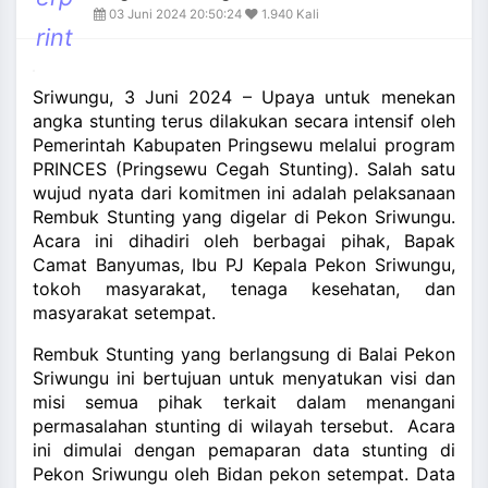
and_more
03 Juni 2024 20:50:24
1.940 Kali
rint
Sriwungu, 3 Juni 2024 – Upaya untuk menekan
angka stunting terus dilakukan secara intensif oleh
Pemerintah Kabupaten Pringsewu melalui program
PRINCES (Pringsewu Cegah Stunting). Salah satu
wujud nyata dari komitmen ini adalah pelaksanaan
Rembuk Stunting yang digelar di Pekon Sriwungu.
Acara ini dihadiri oleh berbagai pihak, Bapak
Camat Banyumas, Ibu PJ Kepala Pekon Sriwungu,
tokoh masyarakat, tenaga kesehatan, dan
masyarakat setempat.
Rembuk Stunting yang berlangsung di Balai Pekon
Sriwungu ini bertujuan untuk menyatukan visi dan
misi semua pihak terkait dalam menangani
permasalahan stunting di wilayah tersebut. Acara
ini dimulai dengan pemaparan data stunting di
Pekon Sriwungu oleh Bidan pekon setempat. Data