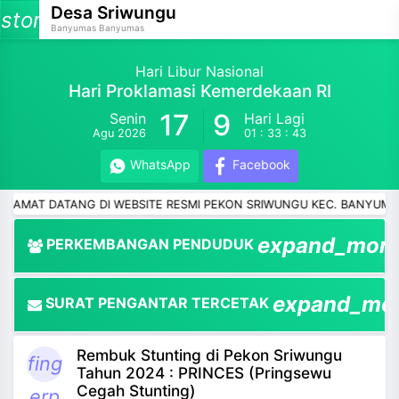
Desa Sriwungu
storage
Banyumas Banyumas
Hari Libur Nasional
Hari Proklamasi Kemerdekaan RI
17
9
Senin
Hari Lagi
and_more
Agu 2026
01 : 33 : 42
and_more
WhatsApp
Facebook
and_more
DATANG DI WEBSITE RESMI PEKON SRIWUNGU KEC. BANYUMAS KAB. 
and_more
expand_mor
PERKEMBANGAN PENDUDUK
and_more
expand_mo
SURAT PENGANTAR TERCETAK
and_more
Rembuk Stunting di Pekon Sriwungu
and_more
fing
Tahun 2024 : PRINCES (Pringsewu
Cegah Stunting)
erp