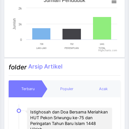
Jumlah Penduduk
Bar chart with 3 bars.
2k
The chart has 1 X axis displaying categories.
The chart has 1 Y axis displaying Jumlah. Range: 0 to 
Jumlah
1k
0
739
702
1441
LAKI-LAKI
PEREMPUAN
TOTAL
Highcharts.com
End of interactive chart.
Arsip Artikel
folder
Terbaru
Populer
Acak
Istighosah dan Doa Bersama Meriahkan
HUT Pekon Sriwungu ke-75 dan
Peringatan Tahun Baru Islam 1448