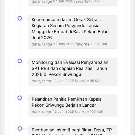
date_range
favorite
07 Juli 2026
66 Kali
Kebersamaan dalam Gerak Sehat :
Kegiatan Senam Posyandu Lansia
Minggu ke Empat di Balai Pekon Bulan
Juni 2026
date_range
favorite
23 Juni 2026
2.037 Kali
Monitoring dan Evaluasi Penyampaian
SPT PBB dan capaian Realisasi Tahun
2026 di Pekon Sriwungu
date_range
favorite
12 Juni 2026
96 Kali
Pelantikan Panitia Pemilihan Kepala
Pekon Sriwungu Berjalan Lancar
date_range
favorite
12 Juni 2026
106 Kali
Pembagian Insentif bagi Bidan Desa, TP