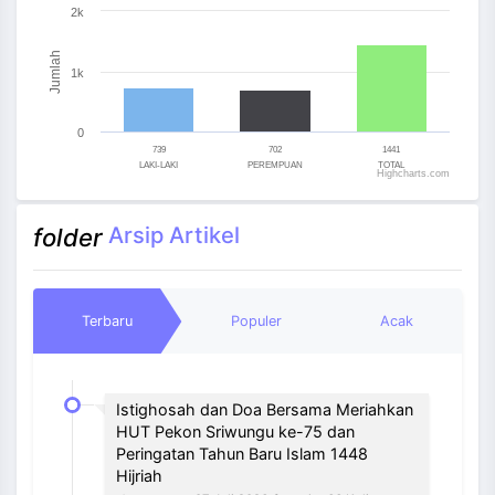
Bar chart with 3 bars.
2k
The chart has 1 X axis displaying categories.
The chart has 1 Y axis displaying Jumlah. Range: 0 to 
Jumlah
1k
0
739
702
1441
LAKI-LAKI
PEREMPUAN
TOTAL
Highcharts.com
End of interactive chart.
Arsip Artikel
folder
Terbaru
Populer
Acak
Istighosah dan Doa Bersama Meriahkan
HUT Pekon Sriwungu ke-75 dan
Peringatan Tahun Baru Islam 1448
Hijriah