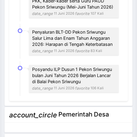
PKK, Kader-kader serta Guru PAUD
Pekon Sriwungu (Mei-Juni Tahun 2026)
date_range
favorite
11 Juni 2026
107 Kali
Penyaluran BLT-DD Pekon Sriwungu
Salur Lima dan Enam Tahun Anggaran
2026: Harapan di Tengah Keterbatasan
date_range
favorite
11 Juni 2026
83 Kali
Posyandu ILP Dusun 1 Pekon Sriwungu
bulan Juni Tahun 2026 Berjalan Lancar
di Balai Pekon Sriwungu
date_range
favorite
11 Juni 2026
106 Kali
NEVI VILANTI, S.Kom
Pemerintah Desa
account_circle
Bendahara Pekon
3 / 12
Tidak Ada di Kantor