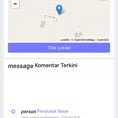
−
Leaflet
|
© OpenStreetMap
|
OpenSID
Titik Lokasi
Komentar Terkini
message
person
Penduduk Biasa
date_range
14 September 2016 06:09:16