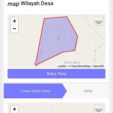
Wilayah Desa
map
+
−
Leaflet
|
© OpenStreetMap
|
OpenSID
Buka Peta
Lokasi Kantor Desa
Detail
+