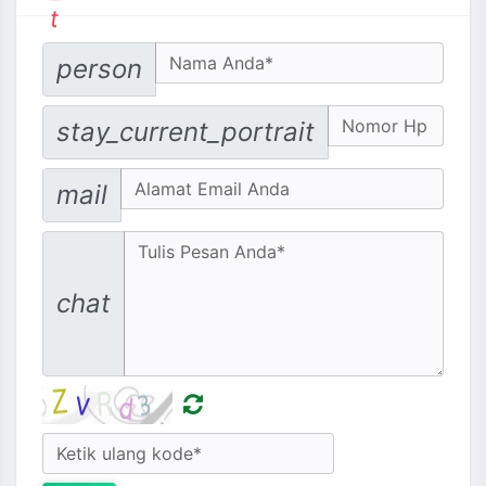
t
Your Name
person
No. Hp
stay_current_portrait
Email address
mail
Message
chat