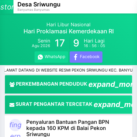
Desa Sriwungu
storage
Banyumas Banyumas
Hari Libur Nasional
Hari Proklamasi Kemerdekaan RI
17
9
Senin
Hari Lagi
and_more
Agu 2026
16 : 56 : 04
and_more
WhatsApp
Facebook
and_more
 DATANG DI WEBSITE RESMI PEKON SRIWUNGU KEC. BANYUMAS KAB
and_more
expand_mor
PERKEMBANGAN PENDUDUK
and_more
expand_mo
SURAT PENGANTAR TERCETAK
and_more
Penyaluran Bantuan Pangan BPN
and_more
fing
kepada 160 KPM di Balai Pekon
Sriwungu
erp