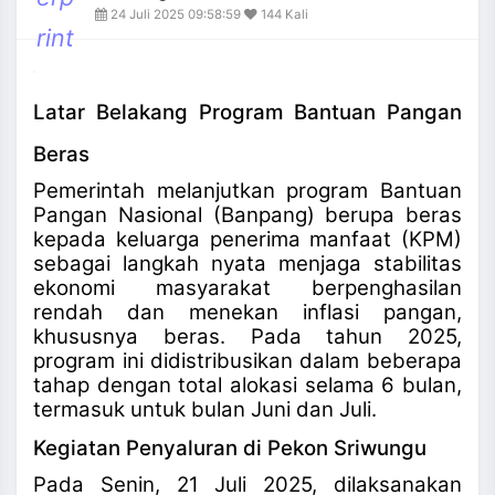
and_more
24 Juli 2025 09:58:59
144 Kali
rint
Latar Belakang Program Bantuan Pangan
Beras
Pemerintah melanjutkan program Bantuan
Pangan Nasional (Banpang) berupa beras
kepada keluarga penerima manfaat (KPM)
sebagai langkah nyata menjaga stabilitas
ekonomi masyarakat berpenghasilan
rendah dan menekan inflasi pangan,
khususnya beras. Pada tahun 2025,
program ini didistribusikan dalam beberapa
tahap dengan total alokasi selama 6 bulan,
termasuk untuk bulan Juni dan Juli
.
Kegiatan Penyaluran di Pekon Sriwungu
Pada Senin, 21 Juli 2025, dilaksanakan