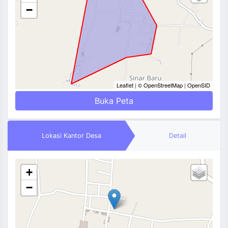
−
Leaflet
|
© OpenStreetMap
|
OpenSID
Buka Peta
Lokasi Kantor Desa
Detail
+
−