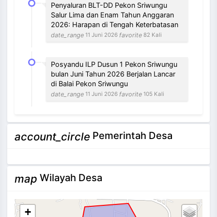
Penyaluran BLT-DD Pekon Sriwungu
Salur Lima dan Enam Tahun Anggaran
2026: Harapan di Tengah Keterbatasan
date_range
favorite
11 Juni 2026
82 Kali
Posyandu ILP Dusun 1 Pekon Sriwungu
bulan Juni Tahun 2026 Berjalan Lancar
di Balai Pekon Sriwungu
date_range
favorite
11 Juni 2026
105 Kali
NEVI VILANTI, S.Kom
Pemerintah Desa
account_circle
Bendahara Pekon
3 / 12
Tidak Ada di Kantor
Wilayah Desa
map
+