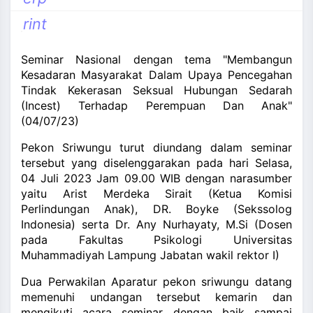
and_more
rint
Seminar Nasional dengan tema "Membangun
Kesadaran Masyarakat Dalam Upaya Pencegahan
Tindak Kekerasan Seksual Hubungan Sedarah
(Incest) Terhadap Perempuan Dan Anak"
(04/07/23)
Pekon Sriwungu turut diundang dalam seminar
tersebut yang diselenggarakan pada hari Selasa,
04 Juli 2023 Jam 09.00 WIB dengan narasumber
yaitu Arist Merdeka Sirait (Ketua Komisi
Perlindungan Anak), DR. Boyke (Sekssolog
Indonesia) serta Dr. Any Nurhayaty, M.Si (Dosen
pada Fakultas Psikologi Universitas
Muhammadiyah Lampung Jabatan wakil rektor I)
Dua Perwakilan Aparatur pekon sriwungu datang
memenuhi undangan tersebut kemarin dan
mengikuti acara seminar dengan baik sampai