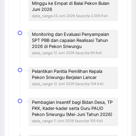
Minggu ke Empat di Balai Pekon Bulan
Juni 2026
date_range
favorite
23 Juni 2026
2.000 Kali
Monitoring dan Evaluasi Penyampaian
SPT PBB dan capaian Realisasi Tahun
2026 di Pekon Sriwungu
date_range
favorite
12 Juni 2026
94 Kali
Pelantikan Panitia Pemilihan Kepala
Pekon Sriwungu Berjalan Lancar
date_range
favorite
12 Juni 2026
104 Kali
Pembagian Insentif bagi Bidan Desa, TP
PKK, Kader-kader serta Guru PAUD
Pekon Sriwungu (Mei-Juni Tahun 2026)
date_range
favorite
11 Juni 2026
105 Kali