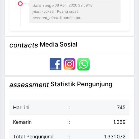
date_range
08 April 2020 22:59:18
place
Lokasi : Ruang rapat
account_circle
Koordinator :
Media Sosial
contacts
Statistik Pengunjung
assessment
Hari ini
:
745
Kemarin
:
1.069
Total Pengunjung
:
1.331.072