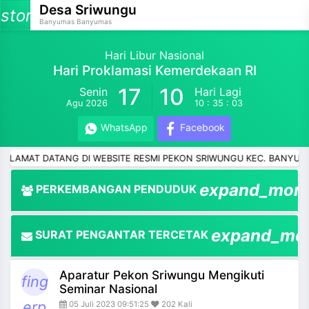
Desa Sriwungu
storage
Banyumas Banyumas
Hari Libur Nasional
Hari Proklamasi Kemerdekaan RI
17
10
Senin
Hari Lagi
and_more
Agu 2026
10 : 35 : 02
and_more
WhatsApp
Facebook
and_more
T DATANG DI WEBSITE RESMI PEKON SRIWUNGU KEC. BANYUMAS KA
and_more
expand_mor
PERKEMBANGAN PENDUDUK
and_more
expand_mo
SURAT PENGANTAR TERCETAK
and_more
Aparatur Pekon Sriwungu Mengikuti
and_more
fing
Seminar Nasional
erp
05 Juli 2023 09:51:25
202 Kali