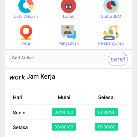
Data Wilayah
Lapak
Status IDM
Peta
Pengaduan
Pembangunan
send
Jam Kerja
work
Hari
Mulai
Selesai
08:00:00
16:00:00
Senin
08:00:00
16:00:00
Selasa