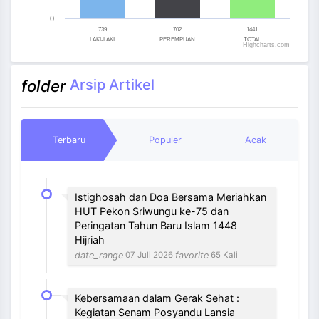
0
739
702
1441
LAKI-LAKI
PEREMPUAN
TOTAL
Highcharts.com
End of interactive chart.
Arsip Artikel
folder
Terbaru
Populer
Acak
Istighosah dan Doa Bersama Meriahkan
HUT Pekon Sriwungu ke-75 dan
Peringatan Tahun Baru Islam 1448
Hijriah
date_range
favorite
07 Juli 2026
65 Kali
Kebersamaan dalam Gerak Sehat :
Kegiatan Senam Posyandu Lansia