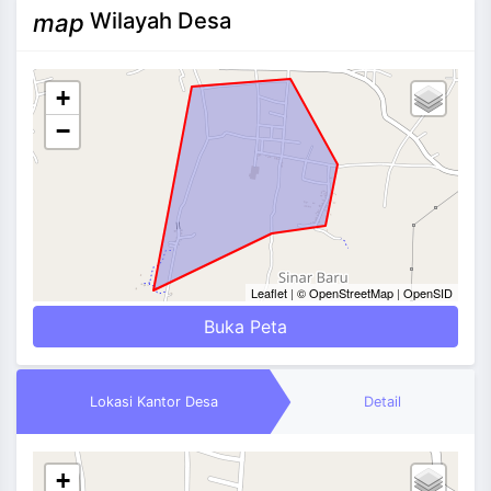
Wilayah Desa
map
+
−
Leaflet
|
© OpenStreetMap
|
OpenSID
Buka Peta
Lokasi Kantor Desa
Detail
+