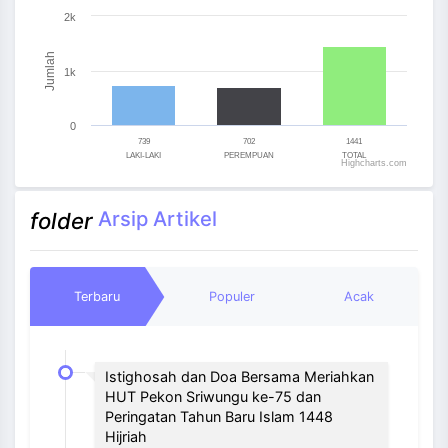
Bar chart with 3 bars.
2k
The chart has 1 X axis displaying categories.
The chart has 1 Y axis displaying Jumlah. Range: 0 to 
Jumlah
1k
0
739
702
1441
LAKI-LAKI
PEREMPUAN
TOTAL
Highcharts.com
End of interactive chart.
Arsip Artikel
folder
Terbaru
Populer
Acak
Istighosah dan Doa Bersama Meriahkan
HUT Pekon Sriwungu ke-75 dan
Peringatan Tahun Baru Islam 1448
Hijriah