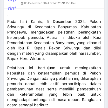
and_more
05 Desember 2024 08:46:20
158 Kali
rint
Pada hari Kamis, 5 Desember 2024, Pekon
Sriwungu di Kecamatan Banyumas, Kabupaten
Pringsewu, mengadakan pelatihan peningkatan
kelompok pemuda. Acara ini dibuka oleh Kasi
Pemerintahan Kecamatan Banyumas, yang dihadiri
oleh Ibu Pj Kepala Pekon Sriwungu dan diisi
dengan materi yang disampaikan oleh narasumber,
Bapak Heru Widodo.
Pelatihan ini bertujuan untuk meningkatkan
kapasitas dan keterampilan pemuda di Pekon
Sriwungu. Dengan adanya pelatihan ini, diharapkan
pemuda dapat lebih aktif berpartisipasi dalam
pembangunan desa serta memiliki pengetahuan
dan keterampilan yang lebih baik untuk
menghadapi tantangan di masa depan. Rangkaian
acara sebagai berikut
: