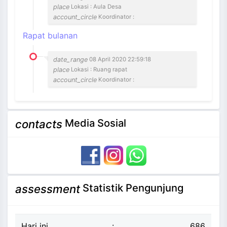
place
Lokasi : Aula Desa
account_circle
Koordinator :
Rapat bulanan
date_range
08 April 2020 22:59:18
place
Lokasi : Ruang rapat
account_circle
Koordinator :
Media Sosial
contacts
Statistik Pengunjung
assessment
Hari ini
:
686