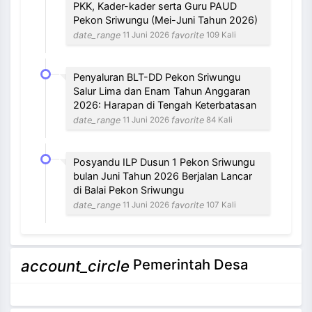
PKK, Kader-kader serta Guru PAUD
Pekon Sriwungu (Mei-Juni Tahun 2026)
date_range
favorite
11 Juni 2026
109 Kali
Penyaluran BLT-DD Pekon Sriwungu
Salur Lima dan Enam Tahun Anggaran
2026: Harapan di Tengah Keterbatasan
date_range
favorite
11 Juni 2026
84 Kali
Posyandu ILP Dusun 1 Pekon Sriwungu
bulan Juni Tahun 2026 Berjalan Lancar
di Balai Pekon Sriwungu
date_range
favorite
11 Juni 2026
107 Kali
NEVI VILANTI, S.Kom
Pemerintah Desa
account_circle
Bendahara Pekon
3 / 12
Tidak Ada di Kantor