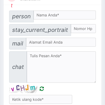
t
Your Name
person
No. Hp
stay_current_portrait
Email address
mail
Message
chat