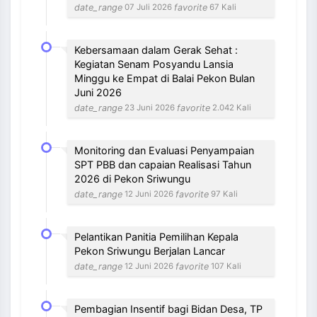
date_range
favorite
07 Juli 2026
67 Kali
Kebersamaan dalam Gerak Sehat :
Kegiatan Senam Posyandu Lansia
Minggu ke Empat di Balai Pekon Bulan
Juni 2026
date_range
favorite
23 Juni 2026
2.042 Kali
Monitoring dan Evaluasi Penyampaian
SPT PBB dan capaian Realisasi Tahun
2026 di Pekon Sriwungu
date_range
favorite
12 Juni 2026
97 Kali
Pelantikan Panitia Pemilihan Kepala
Pekon Sriwungu Berjalan Lancar
date_range
favorite
12 Juni 2026
107 Kali
Pembagian Insentif bagi Bidan Desa, TP