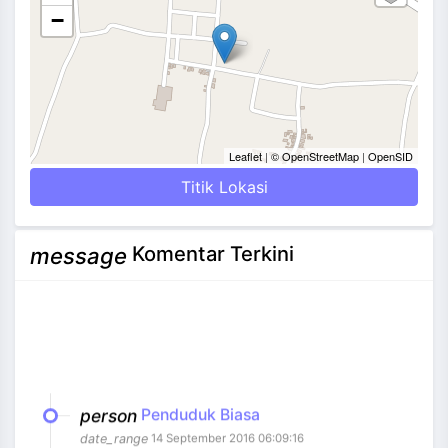
−
Leaflet
|
© OpenStreetMap
|
OpenSID
Titik Lokasi
Komentar Terkini
message
person
Penduduk Biasa
date_range
14 September 2016 06:09:16
Selamat atas keberhasilan Senggigi merayakan