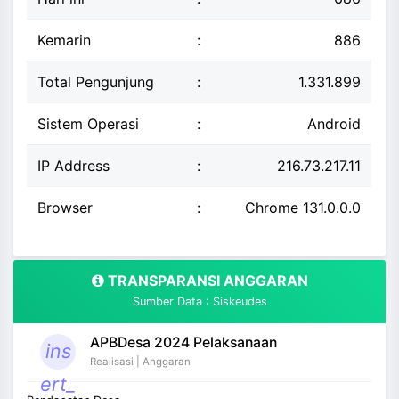
Kemarin
:
886
Total Pengunjung
:
1.331.899
Sistem Operasi
:
Android
IP Address
:
216.73.217.11
Browser
:
Chrome 131.0.0.0
TRANSPARANSI ANGGARAN
Sumber Data : Siskeudes
APBDesa 2024 Pelaksanaan
ins
Realisasi | Anggaran
ert_