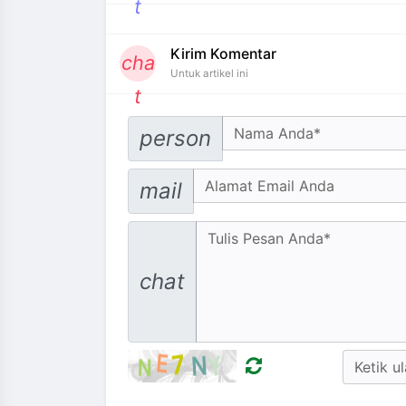
t
Kirim Komentar
cha
Untuk artikel ini
t
Your Name
person
Email address
mail
Message
chat