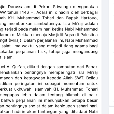
sjid Darussalam di Pekon Sriwungu mengadakan
W tahun 1446 H. Acara ini dihadiri oleh berbagai
amah KH. Muhammad Tohari dan Bapak Hartoyo,
ang memberikan sambutannya. Isra Mi'raj adalah
ang terjadi pada malam hari ketika Nabi Muhammad
Haram di Mekkah menuju Masjidil Aqsa di Palestina
langit (Miraj). Dalam perjalanan ini, Nabi Muhammad
salat lima waktu, yang menjadi tiang agama bagi
sekadar perjalanan fisik, tetapi juga mengandung
 Islam.
ci Al-Qur'an, diikuti dengan sambutan dari Bapak
enekankan pentingnya memperingati Isra Mi'raj
manan dan ketaqwaan kepada Allah SWT. Beliau
adikan peringatan ini sebagai momentum untuk
erkuat ukhuwah Islamiyah.
KH. Muhammad Tohari
engupas lebih dalam tentang hikmah di balik
an bahwa perjalanan ini menunjukkan betapa besar
n pentingnya sholat dalam kehidupan sehari-hari.
atkan hadirin akan tantangan yang dihadapi Nabi