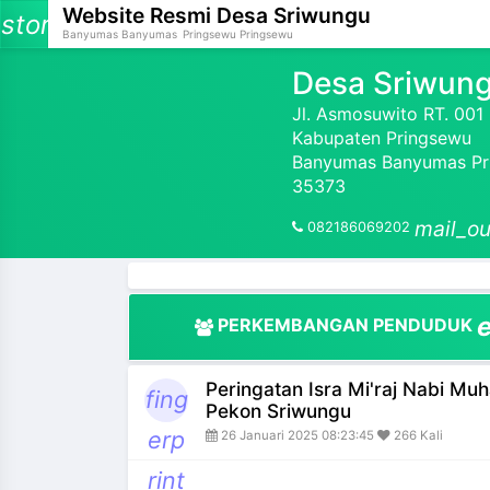
Website Resmi
Desa Sriwungu
storage
Banyumas Banyumas
Pringsewu Pringsewu
Desa Sriwun
Jl. Asmosuwito RT. 00
Kabupaten Pringsewu
and_more
Banyumas Banyumas Pri
35373
and_more
mail_ou
082186069202
and_more
and_more
PERKEMBANGAN PENDUDUK
and_more
Peringatan Isra Mi'raj Nabi M
and_more
fing
Pekon Sriwungu
erp
26 Januari 2025 08:23:45
266 Kali
and_more
rint