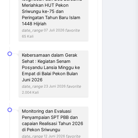
Meriahkan HUT Pekon
Sriwungu ke-75 dan
Peringatan Tahun Baru Islam
1448 Hijriah
date_range
favorite
07 Juli 2026
65 Kali
Kebersamaan dalam Gerak
Sehat : Kegiatan Senam
Posyandu Lansia Minggu ke
Empat di Balai Pekon Bulan
Juni 2026
date_range
favorite
23 Juni 2026
2.004 Kali
Monitoring dan Evaluasi
Penyampaian SPT PBB dan
capaian Realisasi Tahun 2026
di Pekon Sriwungu
date_range
favorite
12 Juni 2026