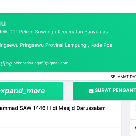
gu
1 RW. 001 Pekon Sriwungu Kecamatan Banyumas
ngsewu Pringsewu Provinsi Lampung , Kode Pos
tline
pekonsriwungu50@gmail.com
SELAMAT DATANG DI W
expand_more
SURAT PENGANT
uhammad SAW 1446 H di Masjid Darussalam