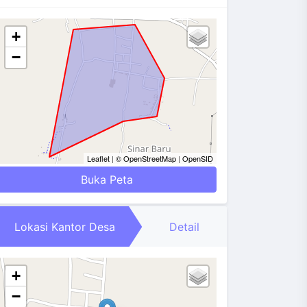
+
−
Leaflet
|
© OpenStreetMap
|
OpenSID
Buka Peta
Lokasi Kantor Desa
Detail
+
−