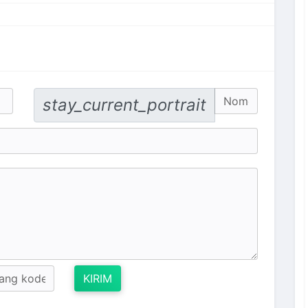
No. Hp
stay_current_portrait
KIRIM