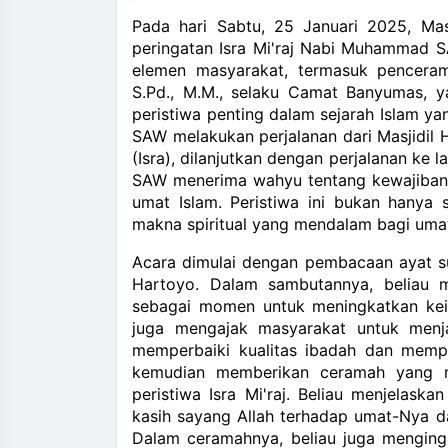
and_more
Pada hari Sabtu, 25 Januari 2025, Ma
peringatan Isra Mi'raj Nabi Muhammad SA
elemen masyarakat, termasuk pencer
S.Pd., M.M., selaku Camat Banyumas, y
peristiwa penting dalam sejarah Islam y
SAW melakukan perjalanan dari Masjidil 
(Isra), dilanjutkan dengan perjalanan ke 
SAW menerima wahyu tentang kewajiban 
umat Islam. Peristiwa ini bukan hanya 
makna spiritual yang mendalam bagi umat
Acara dimulai dengan pembacaan ayat su
Hartoyo. Dalam sambutannya, beliau m
sebagai momen untuk meningkatkan kei
juga mengajak masyarakat untuk menj
memperbaiki kualitas ibadah dan memp
kemudian memberikan ceramah yang m
peristiwa Isra Mi'raj. Beliau menjelask
kasih sayang Allah terhadap umat-Nya da
Dalam ceramahnya, beliau juga menging