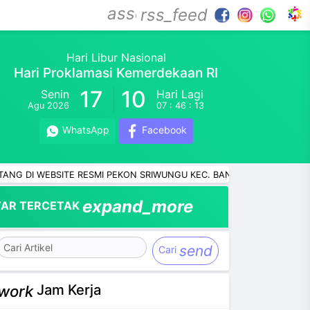
assessment
rss_feed
Hari Libur Nasional
Hari Proklamasi Kemerdekaan RI
17
10
Senin
Hari Lagi
Agu 2026
07 : 46 : 12
WhatsApp
Facebook
EBSITE RESMI PEKON SRIWUNGU KEC. BANYUMAS KAB. PRINGSEWU P
expand_more
AR TERCETAK
send
Cari
Jam Kerja
work