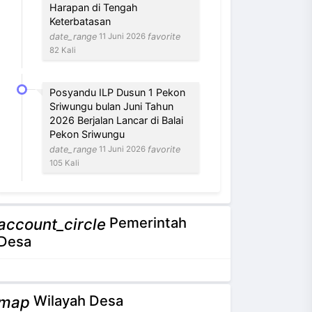
Harapan di Tengah
Keterbatasan
date_range
favorite
11 Juni 2026
82 Kali
Posyandu ILP Dusun 1 Pekon
Sriwungu bulan Juni Tahun
2026 Berjalan Lancar di Balai
Pekon Sriwungu
date_range
favorite
11 Juni 2026
105 Kali
Pemerintah
account_circle
NEVI VILANTI, S.Kom
Desa
Bendahara Pekon
3 / 12
Tidak Ada di Kantor
Wilayah Desa
map