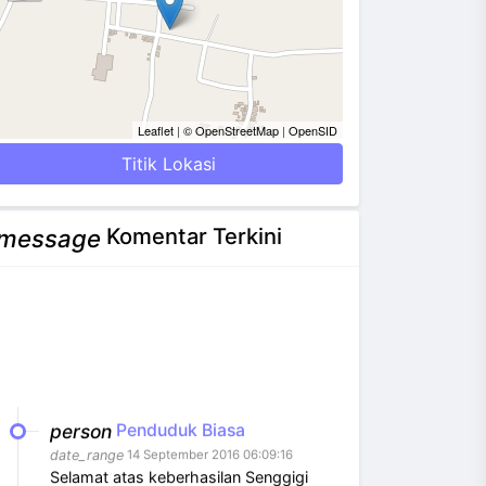
Leaflet
|
© OpenStreetMap
|
OpenSID
Titik Lokasi
Komentar Terkini
message
person
Penduduk Biasa
date_range
14 September 2016 06:09:16
Selamat atas keberhasilan Senggigi
merayakan Hari Kemerdeakaan [...]