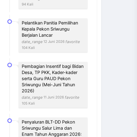
94 Kali
Pelantikan Panitia Pemilihan
Kepala Pekon Sriwungu
Berjalan Lancar
date_range
favorite
12 Juni 2026
104 Kali
Pembagian Insentif bagi Bidan
Desa, TP PKK, Kader-kader
serta Guru PAUD Pekon
Sriwungu (Mei-Juni Tahun
2026)
date_range
favorite
11 Juni 2026
105 Kali
Penyaluran BLT-DD Pekon
Sriwungu Salur Lima dan
Enam Tahun Anggaran 2026: