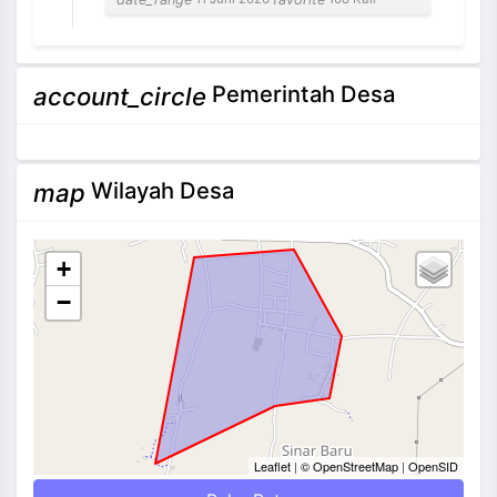
NEVI VILANTI, S.Kom
Pemerintah Desa
account_circle
Bendahara Pekon
3 / 12
Tidak Ada di Kantor
Wilayah Desa
map
+
−
Leaflet
|
© OpenStreetMap
|
OpenSID