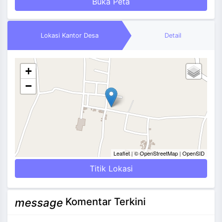
Buka Peta
Lokasi Kantor Desa
Detail
+
−
Leaflet
|
© OpenStreetMap
|
OpenSID
Titik Lokasi
Komentar Terkini
message