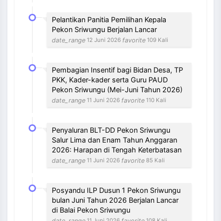
Pelantikan Panitia Pemilihan Kepala
Pekon Sriwungu Berjalan Lancar
date_range
favorite
12 Juni 2026
109 Kali
Pembagian Insentif bagi Bidan Desa, TP
PKK, Kader-kader serta Guru PAUD
Pekon Sriwungu (Mei-Juni Tahun 2026)
date_range
favorite
11 Juni 2026
110 Kali
Penyaluran BLT-DD Pekon Sriwungu
Salur Lima dan Enam Tahun Anggaran
2026: Harapan di Tengah Keterbatasan
date_range
favorite
11 Juni 2026
85 Kali
Posyandu ILP Dusun 1 Pekon Sriwungu
bulan Juni Tahun 2026 Berjalan Lancar
di Balai Pekon Sriwungu
date_range
favorite
11 Juni 2026
108 Kali