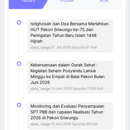
Terbaru
Populer
Acak
Istighosah dan Doa Bersama Meriahkan
HUT Pekon Sriwungu ke-75 dan
Peringatan Tahun Baru Islam 1448
Hijriah
date_range
favorite
07 Juli 2026
67 Kali
Kebersamaan dalam Gerak Sehat :
Kegiatan Senam Posyandu Lansia
Minggu ke Empat di Balai Pekon Bulan
Juni 2026
date_range
favorite
23 Juni 2026
2.090 Kali
Monitoring dan Evaluasi Penyampaian
SPT PBB dan capaian Realisasi Tahun
2026 di Pekon Sriwungu
date_range
favorite
12 Juni 2026
99 Kali