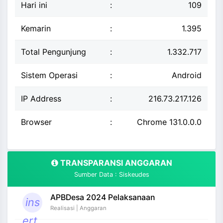
Hari ini
:
109
Kemarin
:
1.395
Total Pengunjung
:
1.332.717
Sistem Operasi
:
Android
IP Address
:
216.73.217.126
Browser
:
Chrome 131.0.0.0
TRANSPARANSI ANGGARAN
Sumber Data : Siskeudes
APBDesa 2024 Pelaksanaan
ins
Realisasi | Anggaran
ert_