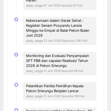
Hijriah
date_range
favorite
07 Juli 2026
67 Kali
Kebersamaan dalam Gerak Sehat :
Kegiatan Senam Posyandu Lansia
Minggu ke Empat di Balai Pekon Bulan
Juni 2026
date_range
favorite
23 Juni 2026
2.061 Kali
Monitoring dan Evaluasi Penyampaian
SPT PBB dan capaian Realisasi Tahun
2026 di Pekon Sriwungu
date_range
favorite
12 Juni 2026
99 Kali
Pelantikan Panitia Pemilihan Kepala
Pekon Sriwungu Berjalan Lancar
date_range
favorite
12 Juni 2026
108 Kali