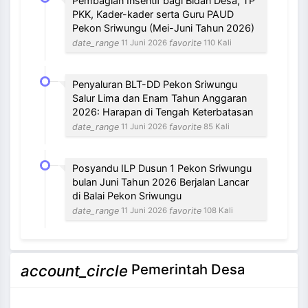
Pembagian Insentif bagi Bidan Desa, TP
PKK, Kader-kader serta Guru PAUD
Pekon Sriwungu (Mei-Juni Tahun 2026)
date_range
favorite
11 Juni 2026
110 Kali
Penyaluran BLT-DD Pekon Sriwungu
Salur Lima dan Enam Tahun Anggaran
2026: Harapan di Tengah Keterbatasan
date_range
favorite
11 Juni 2026
85 Kali
Posyandu ILP Dusun 1 Pekon Sriwungu
bulan Juni Tahun 2026 Berjalan Lancar
di Balai Pekon Sriwungu
date_range
favorite
11 Juni 2026
108 Kali
NEVI VILANTI, S.Kom
Pemerintah Desa
account_circle
Bendahara Pekon
3 / 12
Tidak Ada di Kantor