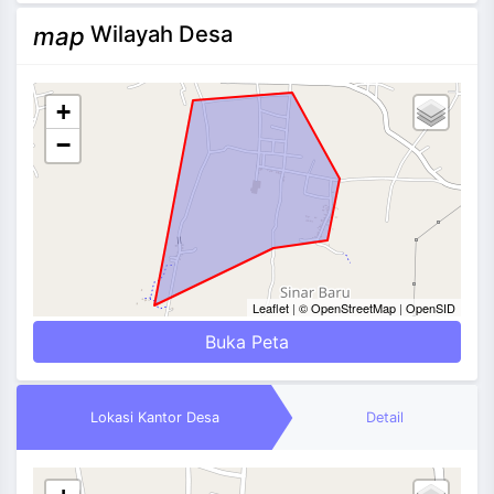
Wilayah Desa
map
+
−
Leaflet
|
© OpenStreetMap
|
OpenSID
Buka Peta
Lokasi Kantor Desa
Detail