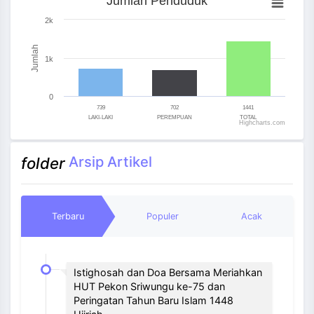
Jumlah Penduduk
Bar chart with 3 bars.
2k
The chart has 1 X axis displaying categories.
The chart has 1 Y axis displaying Jumlah. Range: 0 to 
Jumlah
1k
0
739
702
1441
LAKI-LAKI
PEREMPUAN
TOTAL
Highcharts.com
End of interactive chart.
Arsip Artikel
folder
Terbaru
Populer
Acak
Istighosah dan Doa Bersama Meriahkan
HUT Pekon Sriwungu ke-75 dan
Peringatan Tahun Baru Islam 1448