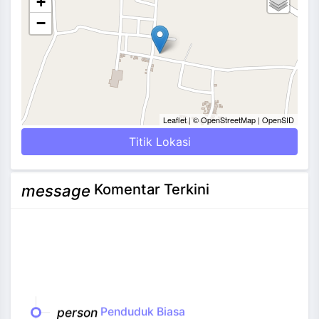
+
−
Leaflet
|
© OpenStreetMap
|
OpenSID
Titik Lokasi
Komentar Terkini
message
person
Penduduk Biasa
date_range
14 September 2016 06:09:16