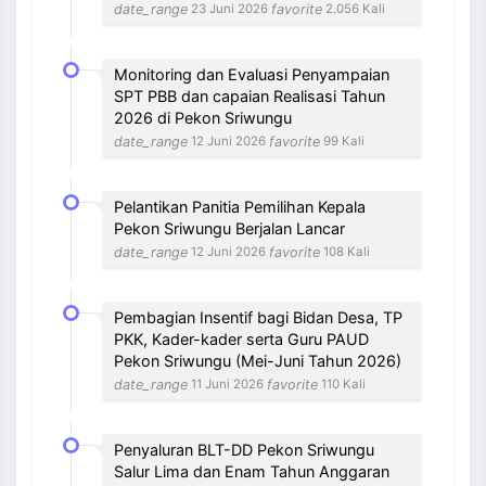
date_range
favorite
23 Juni 2026
2.056 Kali
Monitoring dan Evaluasi Penyampaian
SPT PBB dan capaian Realisasi Tahun
2026 di Pekon Sriwungu
date_range
favorite
12 Juni 2026
99 Kali
Pelantikan Panitia Pemilihan Kepala
Pekon Sriwungu Berjalan Lancar
date_range
favorite
12 Juni 2026
108 Kali
Pembagian Insentif bagi Bidan Desa, TP
PKK, Kader-kader serta Guru PAUD
Pekon Sriwungu (Mei-Juni Tahun 2026)
date_range
favorite
11 Juni 2026
110 Kali
Penyaluran BLT-DD Pekon Sriwungu
Salur Lima dan Enam Tahun Anggaran