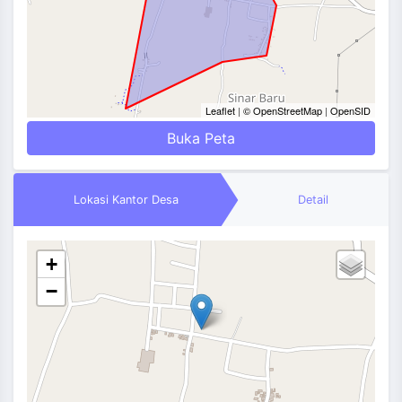
Leaflet
|
© OpenStreetMap
|
OpenSID
Buka Peta
Lokasi Kantor Desa
Detail
+
−