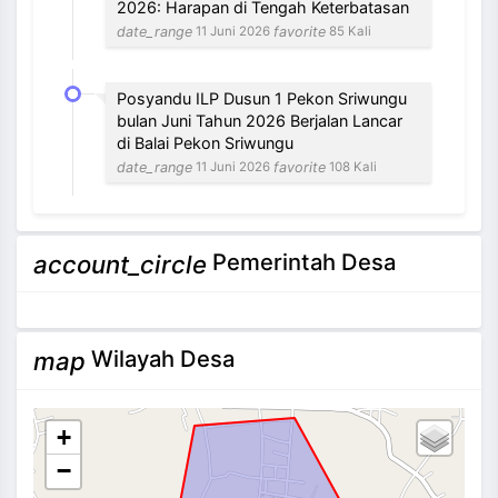
2026: Harapan di Tengah Keterbatasan
date_range
favorite
11 Juni 2026
85 Kali
Posyandu ILP Dusun 1 Pekon Sriwungu
bulan Juni Tahun 2026 Berjalan Lancar
di Balai Pekon Sriwungu
date_range
favorite
11 Juni 2026
108 Kali
NEVI VILANTI, S.Kom
Pemerintah Desa
account_circle
Bendahara Pekon
3 / 12
Tidak Ada di Kantor
Wilayah Desa
map
+
−