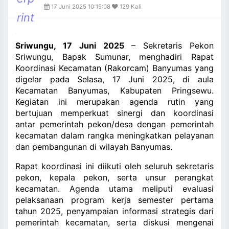
and_more
17 Juni 2025 10:15:08
129 Kali
rint
Sriwungu, 17 Juni 2025
– Sekretaris Pekon
Sriwungu, Bapak Sumunar, menghadiri Rapat
Koordinasi Kecamatan (Rakorcam) Banyumas yang
digelar pada Selasa, 17 Juni 2025, di aula
Kecamatan Banyumas, Kabupaten Pringsewu.
Kegiatan ini merupakan agenda rutin yang
bertujuan memperkuat sinergi dan koordinasi
antar pemerintah pekon/desa dengan pemerintah
kecamatan dalam rangka meningkatkan pelayanan
dan pembangunan di wilayah Banyumas.
Rapat koordinasi ini diikuti oleh seluruh sekretaris
pekon, kepala pekon, serta unsur perangkat
kecamatan. Agenda utama meliputi evaluasi
pelaksanaan program kerja semester pertama
tahun 2025, penyampaian informasi strategis dari
pemerintah kecamatan, serta diskusi mengenai