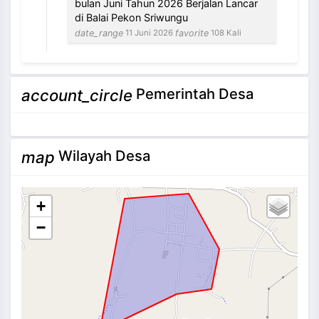
bulan Juni Tahun 2026 Berjalan Lancar
di Balai Pekon Sriwungu
date_range
favorite
11 Juni 2026
108 Kali
NEVI VILANTI, S.Kom
Pemerintah Desa
account_circle
Bendahara Pekon
3 / 12
Tidak Ada di Kantor
Wilayah Desa
map
+
−