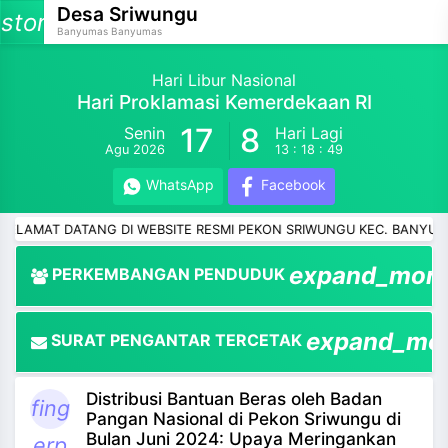
Desa Sriwungu
storage
Banyumas Banyumas
Hari Libur Nasional
Hari Proklamasi Kemerdekaan RI
17
8
Senin
Hari Lagi
and_more
Agu 2026
13 : 18 : 48
and_more
WhatsApp
Facebook
and_more
T DATANG DI WEBSITE RESMI PEKON SRIWUNGU KEC. BANYUMAS KAB
and_more
expand_mor
PERKEMBANGAN PENDUDUK
and_more
expand_mo
SURAT PENGANTAR TERCETAK
and_more
Distribusi Bantuan Beras oleh Badan
and_more
fing
Pangan Nasional di Pekon Sriwungu di
Bulan Juni 2024: Upaya Meringankan
erp