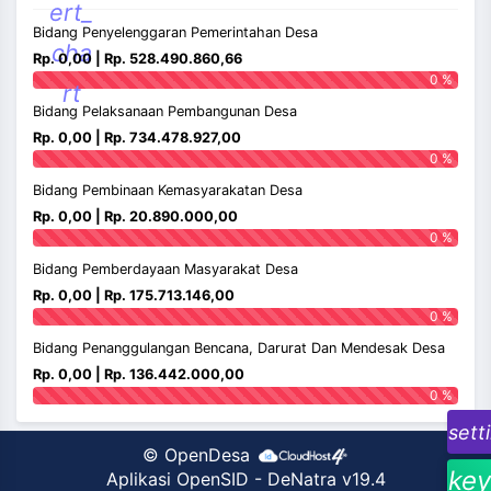
ert_
Bidang Penyelenggaran Pemerintahan Desa
cha
Rp. 0,00 | Rp. 528.490.860,66
0 %
rt
Bidang Pelaksanaan Pembangunan Desa
Rp. 0,00 | Rp. 734.478.927,00
0 %
Bidang Pembinaan Kemasyarakatan Desa
Rp. 0,00 | Rp. 20.890.000,00
0 %
Bidang Pemberdayaan Masyarakat Desa
Rp. 0,00 | Rp. 175.713.146,00
0 %
Bidang Penanggulangan Bencana, Darurat Dan Mendesak Desa
Rp. 0,00 | Rp. 136.442.000,00
0 %
sett
©
OpenDesa
key
Aplikasi OpenSID
-
DeNatra v19.4