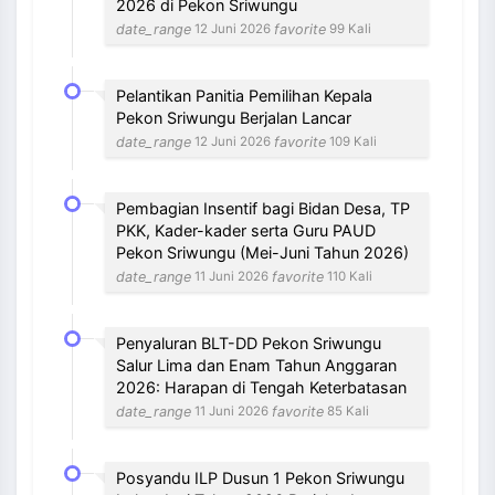
2026 di Pekon Sriwungu
date_range
favorite
12 Juni 2026
99 Kali
Pelantikan Panitia Pemilihan Kepala
Pekon Sriwungu Berjalan Lancar
date_range
favorite
12 Juni 2026
109 Kali
Pembagian Insentif bagi Bidan Desa, TP
PKK, Kader-kader serta Guru PAUD
Pekon Sriwungu (Mei-Juni Tahun 2026)
date_range
favorite
11 Juni 2026
110 Kali
Penyaluran BLT-DD Pekon Sriwungu
Salur Lima dan Enam Tahun Anggaran
2026: Harapan di Tengah Keterbatasan
date_range
favorite
11 Juni 2026
85 Kali
Posyandu ILP Dusun 1 Pekon Sriwungu