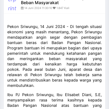
and_more
Beban Masyarakat
rint
14 Juni 2024 11:30:10
1.847 Kali
Pekon Sriwungu, 14 Juni 2024 - Di tengah situasi
ekonomi yang masih menantang, Pekon Sriwungu
mendapatkan angin segar dengan pembagian
bantuan beras dari Badan Pangan Nasional.
Program bantuan ini merupakan bagian dari upaya
pemerintah untuk mendukung ketahanan pangan
dan meringankan beban masyarakat yang
terdampak dari kenaikan harga kebutuhan
pokok. Pada awal bulan Juni, aparat desa dan
relawan di Pekon Sriwungu telah bekerja sama
untuk mendistribusikan beras kepada warga yang
membutuhkan.
Ibu PJ Pekon Sriwungu, Ibu Elisabet Diani, S.E,
menyampaikan rasa terima kasihnya kepada
Badan Pangan Nasional atas bantuan yang