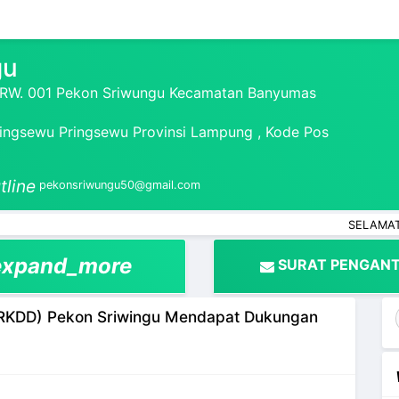
gu
1 RW. 001 Pekon Sriwungu Kecamatan Banyumas
ngsewu Pringsewu Provinsi Lampung , Kode Pos
tline
pekonsriwungu50@gmail.com
SELAMAT DATANG DI
expand_more
SURAT PENGANT
 (RKDD) Pekon Sriwingu Mendapat Dukungan