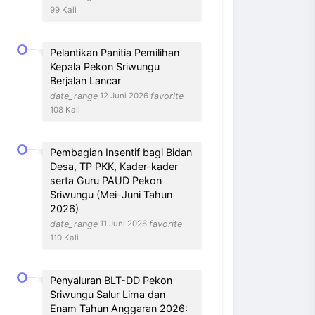
99 Kali
Pelantikan Panitia Pemilihan
Kepala Pekon Sriwungu
Berjalan Lancar
date_range
favorite
12 Juni 2026
108 Kali
Pembagian Insentif bagi Bidan
Desa, TP PKK, Kader-kader
serta Guru PAUD Pekon
Sriwungu (Mei-Juni Tahun
2026)
date_range
favorite
11 Juni 2026
110 Kali
Penyaluran BLT-DD Pekon
Sriwungu Salur Lima dan
Enam Tahun Anggaran 2026: