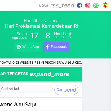
assessment
rss_feed
Hari Libur Nasional
Hari Proklamasi Kemerdekaan RI
17
8
Senin
Hari Lagi
Agu 2026
18 : 05 : 06
WhatsApp
Facebook
 WEBSITE RESMI PEKON SRIWUNGU KEC. BANYUMAS KAB. PRINGSEW
expand_more
AR TERCETAK
send
Cari
Jam Kerja
work