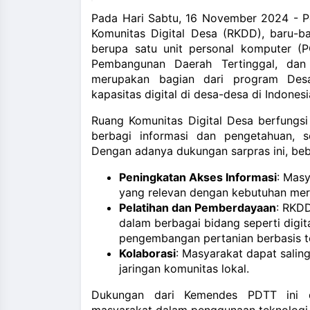
and_more
Pada Hari Sabtu, 16 November 2024 - Pek
Komunitas Digital Desa (RKDD), baru-b
berupa satu unit personal komputer (P
Pembangunan Daerah Tertinggal, dan
merupakan bagian dari program Des
kapasitas digital di desa-desa di Indonesi
Ruang Komunitas Digital Desa berfungs
berbagi informasi dan pengetahuan, 
Dengan adanya dukungan sarpras ini, beb
Peningkatan Akses Informasi
: Mas
yang relevan dengan kebutuhan mer
Pelatihan dan Pemberdayaan
: RKDD
dalam berbagai bidang seperti digit
pengembangan pertanian berbasis t
Kolaborasi
: Masyarakat dapat sali
jaringan komunitas lokal.
Dukungan dari Kemendes PDTT ini di
masyarakat dalam penggunaan teknologi d