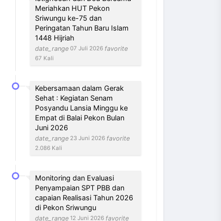
Meriahkan HUT Pekon
Sriwungu ke-75 dan
Peringatan Tahun Baru Islam
1448 Hijriah
date_range
favorite
07 Juli 2026
67 Kali
Kebersamaan dalam Gerak
Sehat : Kegiatan Senam
Posyandu Lansia Minggu ke
Empat di Balai Pekon Bulan
Juni 2026
date_range
favorite
23 Juni 2026
2.086 Kali
Monitoring dan Evaluasi
Penyampaian SPT PBB dan
capaian Realisasi Tahun 2026
di Pekon Sriwungu
date_range
favorite
12 Juni 2026