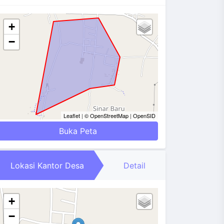
+
−
Leaflet
|
© OpenStreetMap
|
OpenSID
Buka Peta
Lokasi Kantor Desa
Detail
+
−