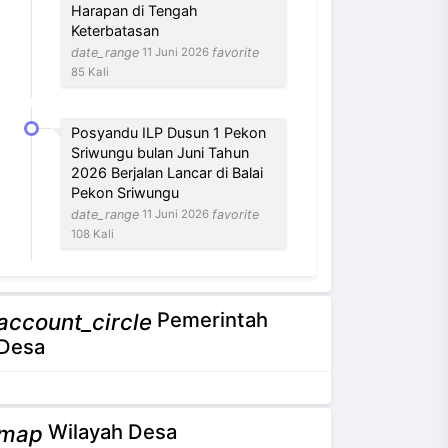
Harapan di Tengah
Keterbatasan
date_range
favorite
11 Juni 2026
85 Kali
Posyandu ILP Dusun 1 Pekon
Sriwungu bulan Juni Tahun
2026 Berjalan Lancar di Balai
Pekon Sriwungu
date_range
favorite
11 Juni 2026
108 Kali
Pemerintah
account_circle
NEVI VILANTI, S.Kom
Desa
Bendahara Pekon
3 / 12
Tidak Ada di Kantor
Wilayah Desa
map