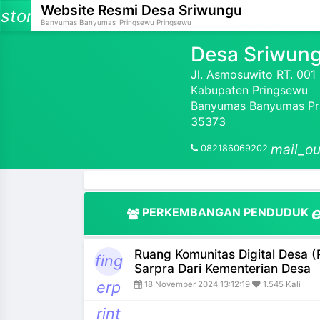
Website Resmi
Desa Sriwungu
storage
Banyumas Banyumas
Pringsewu Pringsewu
Desa Sriwun
Jl. Asmosuwito RT. 00
Kabupaten Pringsewu
and_more
Banyumas Banyumas Pri
35373
and_more
mail_ou
082186069202
and_more
and_more
PERKEMBANGAN PENDUDUK
and_more
Ruang Komunitas Digital Desa
and_more
fing
Sarpra Dari Kementerian Desa
erp
18 November 2024 13:12:19
1.545 Kali
and_more
rint