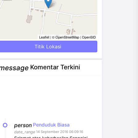
Leaflet
|
© OpenStreetMap
|
OpenSID
Titik Lokasi
Komentar Terkini
message
person
Penduduk Biasa
date_range
14 September 2016 06:09:16
Selamat atas keberhasilan Senggigi
merayakan Hari Kemerdeakaan [...]