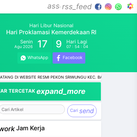
assessment
rss_feed
Hari Libur Nasional
Hari Proklamasi Kemerdekaan RI
17
9
Senin
Hari Lagi
Agu 2026
07 : 54 : 03
WhatsApp
Facebook
WEBSITE RESMI PEKON SRIWUNGU KEC. BANYUMAS KAB. PRINGSEWU 
expand_more
AR TERCETAK
send
Cari
Jam Kerja
work