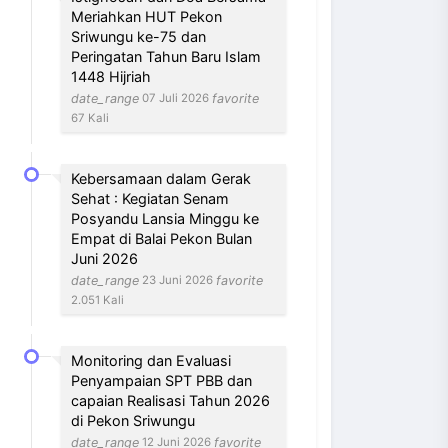
Meriahkan HUT Pekon
Sriwungu ke-75 dan
Peringatan Tahun Baru Islam
1448 Hijriah
date_range
favorite
07 Juli 2026
67 Kali
Kebersamaan dalam Gerak
Sehat : Kegiatan Senam
Posyandu Lansia Minggu ke
Empat di Balai Pekon Bulan
Juni 2026
date_range
favorite
23 Juni 2026
2.051 Kali
Monitoring dan Evaluasi
Penyampaian SPT PBB dan
capaian Realisasi Tahun 2026
di Pekon Sriwungu
date_range
favorite
12 Juni 2026