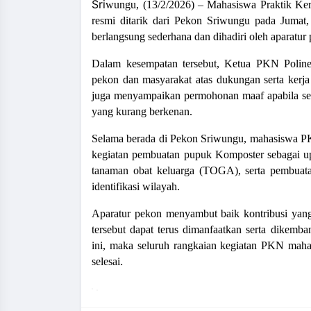
and_more
Sri
wungu, (13/2/2026) – Mahasiswa Praktik Ker
resmi ditarik dari Pekon Sriwungu pada Jumat
berlangsung sederhana dan dihadiri oleh aparatur
Dalam kesempatan tersebut, Ketua PKN Poline
pekon dan masyarakat atas dukungan serta kerja
juga menyampaikan permohonan maaf apabila se
yang kurang berkenan.
Selama berada di Pekon Sriwungu, mahasiswa PKN
kegiatan pembuatan pupuk Komposter sebagai u
tanaman obat keluarga (TOGA), serta pembua
identifikasi wilayah.
Aparatur pekon menyambut baik kontribusi yang
tersebut dapat terus dimanfaatkan serta dikemb
ini, maka seluruh rangkaian kegiatan PKN maha
.
selesai