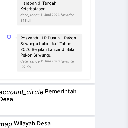
Harapan di Tengah
Keterbatasan
date_range
favorite
11 Juni 2026
84 Kali
Posyandu ILP Dusun 1 Pekon
Sriwungu bulan Juni Tahun
2026 Berjalan Lancar di Balai
Pekon Sriwungu
date_range
favorite
11 Juni 2026
107 Kali
Pemerintah
account_circle
NEVI VILANTI, S.Kom
Desa
Bendahara Pekon
3 / 12
Tidak Ada di Kantor
Wilayah Desa
map