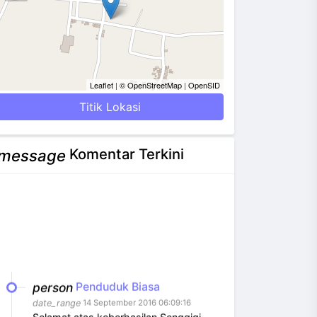
Leaflet
|
© OpenStreetMap
|
OpenSID
Titik Lokasi
Komentar Terkini
message
person
Penduduk Biasa
date_range
14 September 2016 06:09:16
Selamat atas keberhasilan Senggigi
merayakan Hari Kemerdeakaan [...]