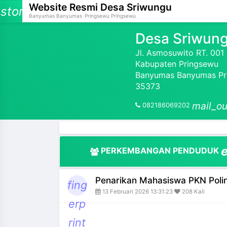
Website Resmi
Desa Sriwungu
storage
Banyumas Banyumas
Pringsewu Pringsewu
Desa Sriwun
Jl. Asmosuwito RT. 00
Kabupaten Pringsewu
and_more
Banyumas Banyumas Pri
35373
and_more
mail_ou
082186069202
and_more
and_more
PERKEMBANGAN PENDUDUK
and_more
Penarikan Mahasiswa PKN Polin
and_more
fing
13 Februari 2026 13:31:23
208 Kali
erp
and_more
rint