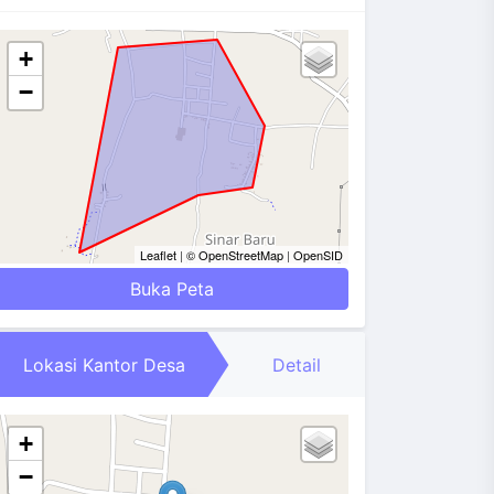
+
−
Leaflet
|
© OpenStreetMap
|
OpenSID
Buka Peta
Lokasi Kantor Desa
Detail
+
−