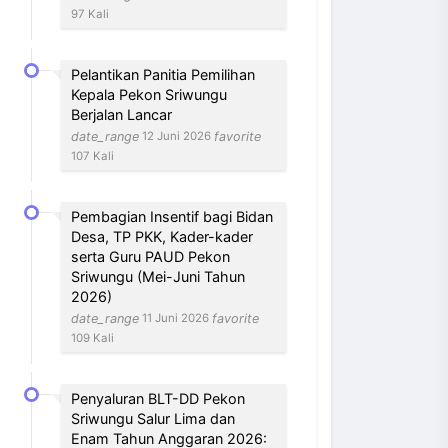
97 Kali
Pelantikan Panitia Pemilihan
Kepala Pekon Sriwungu
Berjalan Lancar
date_range
favorite
12 Juni 2026
107 Kali
Pembagian Insentif bagi Bidan
Desa, TP PKK, Kader-kader
serta Guru PAUD Pekon
Sriwungu (Mei-Juni Tahun
2026)
date_range
favorite
11 Juni 2026
109 Kali
Penyaluran BLT-DD Pekon
Sriwungu Salur Lima dan
Enam Tahun Anggaran 2026: