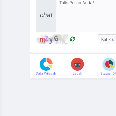
Message
chat
Data Wilayah
Lapak
Status ID