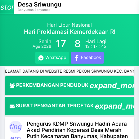
Desa Sriwungu
storage
Banyumas Banyumas
Hari Libur Nasional
Hari Proklamasi Kemerdekaan RI
17
8
Senin
Hari Lagi
and_more
Agu 2026
13 : 17 : 45
and_more
WhatsApp
Facebook
and_more
AT DATANG DI WEBSITE RESMI PEKON SRIWUNGU KEC. BANYUMAS KA
and_more
expand_mor
PERKEMBANGAN PENDUDUK
and_more
expand_mo
SURAT PENGANTAR TERCETAK
and_more
Pengurus KDMP Sriwungu Hadiri Acara
and_more
fing
Akad Pendirian Koperasi Desa Merah
Putih Kecamatan Banyumas, Kabupaten
erp