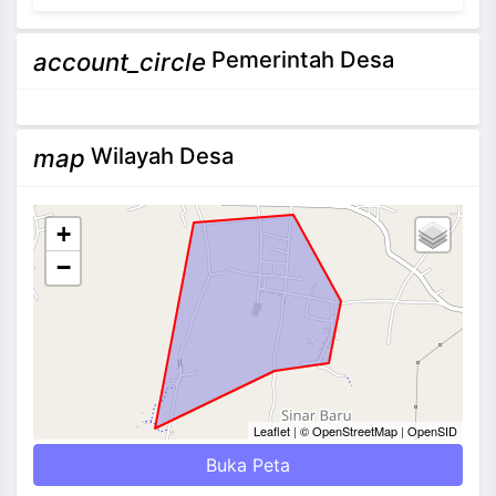
NEVI VILANTI, S.Kom
Pemerintah Desa
account_circle
Bendahara Pekon
3 / 12
Tidak Ada di Kantor
Wilayah Desa
map
+
−
Leaflet
|
© OpenStreetMap
|
OpenSID
Buka Peta