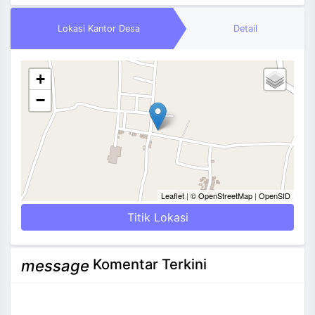
Lokasi Kantor Desa
Detail
+
−
Leaflet
|
© OpenStreetMap
|
OpenSID
Titik Lokasi
Komentar Terkini
message