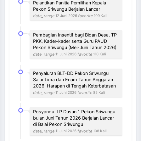
Pelantikan Panitia Pemilihan Kepala
Pekon Sriwungu Berjalan Lancar
date_range
favorite
12 Juni 2026
109 Kali
Pembagian Insentif bagi Bidan Desa, TP
PKK, Kader-kader serta Guru PAUD
Pekon Sriwungu (Mei-Juni Tahun 2026)
date_range
favorite
11 Juni 2026
110 Kali
Penyaluran BLT-DD Pekon Sriwungu
Salur Lima dan Enam Tahun Anggaran
2026: Harapan di Tengah Keterbatasan
date_range
favorite
11 Juni 2026
85 Kali
Posyandu ILP Dusun 1 Pekon Sriwungu
bulan Juni Tahun 2026 Berjalan Lancar
di Balai Pekon Sriwungu
date_range
favorite
11 Juni 2026
108 Kali