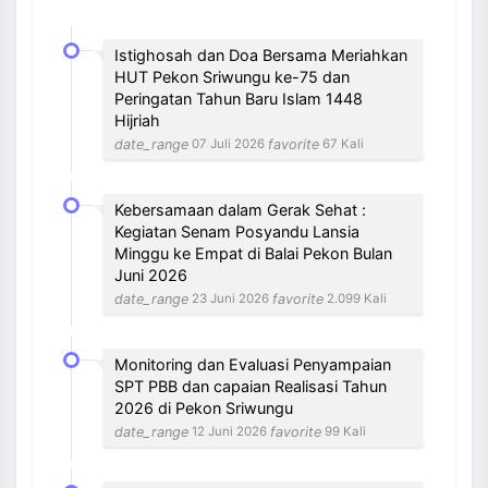
Istighosah dan Doa Bersama Meriahkan
HUT Pekon Sriwungu ke-75 dan
Peringatan Tahun Baru Islam 1448
Hijriah
date_range
favorite
07 Juli 2026
67 Kali
Kebersamaan dalam Gerak Sehat :
Kegiatan Senam Posyandu Lansia
Minggu ke Empat di Balai Pekon Bulan
Juni 2026
date_range
favorite
23 Juni 2026
2.099 Kali
Monitoring dan Evaluasi Penyampaian
SPT PBB dan capaian Realisasi Tahun
2026 di Pekon Sriwungu
date_range
favorite
12 Juni 2026
99 Kali