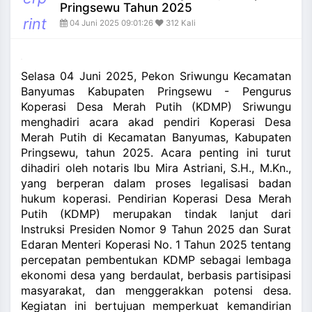
and_more
Pringsewu Tahun 2025
rint
04 Juni 2025 09:01:26
312 Kali
Selasa 04 Juni 2025, Pekon Sriwungu Kecamatan
Banyumas Kabupaten Pringsewu - Pengurus
Koperasi Desa Merah Putih (KDMP) Sriwungu
menghadiri acara akad pendiri Koperasi Desa
Merah Putih di Kecamatan Banyumas, Kabupaten
Pringsewu, tahun 2025. Acara penting ini turut
dihadiri oleh notaris Ibu Mira Astriani, S.H., M.Kn.,
yang berperan dalam proses legalisasi badan
hukum koperasi. Pendirian Koperasi Desa Merah
Putih (KDMP) merupakan tindak lanjut dari
Instruksi Presiden Nomor 9 Tahun 2025 dan Surat
Edaran Menteri Koperasi No. 1 Tahun 2025 tentang
percepatan pembentukan KDMP sebagai lembaga
ekonomi desa yang berdaulat, berbasis partisipasi
masyarakat, dan menggerakkan potensi desa.
Kegiatan ini bertujuan memperkuat kemandirian