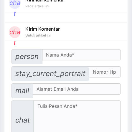
cha
Pada artikel ini
t
Kirim Komentar
cha
Untuk artikel ini
t
Your Name
person
No. Hp
stay_current_portrait
Email address
mail
Message
chat