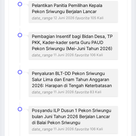
Pelantikan Panitia Pemilihan Kepala
Pekon Sriwungu Berjalan Lancar
date_range
favorite
12 Juni 2026
105 Kali
Pembagian Insentif bagi Bidan Desa, TP
PKK, Kader-kader serta Guru PAUD
Pekon Sriwungu (Mei-Juni Tahun 2026)
date_range
favorite
11 Juni 2026
106 Kali
Penyaluran BLT-DD Pekon Sriwungu
Salur Lima dan Enam Tahun Anggaran
2026: Harapan di Tengah Keterbatasan
date_range
favorite
11 Juni 2026
83 Kali
Posyandu ILP Dusun 1 Pekon Sriwungu
bulan Juni Tahun 2026 Berjalan Lancar
di Balai Pekon Sriwungu
date_range
favorite
11 Juni 2026
106 Kali