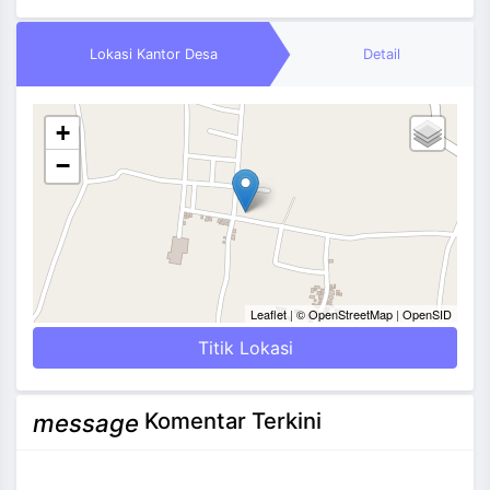
Lokasi Kantor Desa
Detail
+
−
Leaflet
|
© OpenStreetMap
|
OpenSID
Titik Lokasi
Komentar Terkini
message