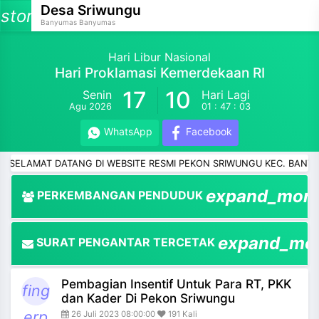
Desa Sriwungu
storage
Banyumas Banyumas
Hari Libur Nasional
Hari Proklamasi Kemerdekaan RI
17
10
Senin
Hari Lagi
and_more
Agu 2026
01 : 47 : 03
and_more
WhatsApp
Facebook
and_more
AMAT DATANG DI WEBSITE RESMI PEKON SRIWUNGU KEC. BANYUMAS 
and_more
expand_mor
PERKEMBANGAN PENDUDUK
and_more
expand_mo
SURAT PENGANTAR TERCETAK
and_more
Pembagian Insentif Untuk Para RT, PKK
and_more
fing
dan Kader Di Pekon Sriwungu
erp
26 Juli 2023 08:00:00
191 Kali