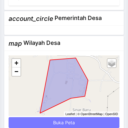
NEVI VILANTI, S.Kom
Pemerintah Desa
account_circle
Bendahara Pekon
3 / 12
Tidak Ada di Kantor
Wilayah Desa
map
+
−
Leaflet
|
© OpenStreetMap
|
OpenSID
Buka Peta