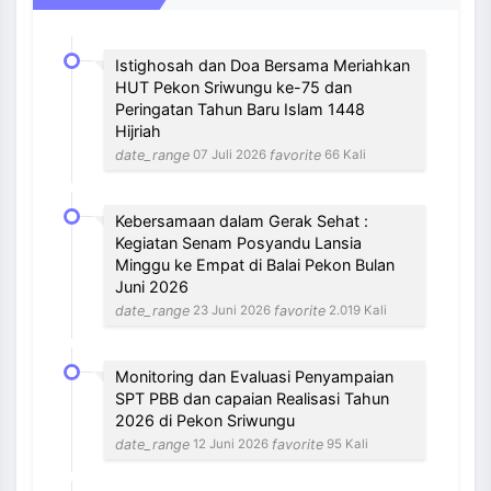
Istighosah dan Doa Bersama Meriahkan
HUT Pekon Sriwungu ke-75 dan
Peringatan Tahun Baru Islam 1448
Hijriah
date_range
favorite
07 Juli 2026
66 Kali
Kebersamaan dalam Gerak Sehat :
Kegiatan Senam Posyandu Lansia
Minggu ke Empat di Balai Pekon Bulan
Juni 2026
date_range
favorite
23 Juni 2026
2.019 Kali
Monitoring dan Evaluasi Penyampaian
SPT PBB dan capaian Realisasi Tahun
2026 di Pekon Sriwungu
date_range
favorite
12 Juni 2026
95 Kali