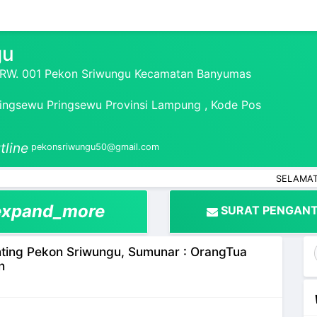
gu
1 RW. 001 Pekon Sriwungu Kecamatan Banyumas
ngsewu Pringsewu Provinsi Lampung , Kode Pos
tline
pekonsriwungu50@gmail.com
SELAMAT DATANG 
expand_more
SURAT PENGANT
enting Pekon Sriwungu, Sumunar : OrangTua
n