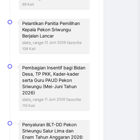
99 Kali
Pelantikan Panitia Pemilihan
Kepala Pekon Sriwungu
Berjalan Lancar
date_range
favorite
12 Juni 2026
108 Kali
Pembagian Insentif bagi Bidan
Desa, TP PKK, Kader-kader
serta Guru PAUD Pekon
Sriwungu (Mei-Juni Tahun
2026)
date_range
favorite
11 Juni 2026
110 Kali
Penyaluran BLT-DD Pekon
Sriwungu Salur Lima dan
Enam Tahun Anggaran 2026: