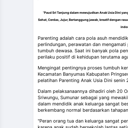
and_more
"
Paud Sri Tanjung dalam mewujudkan Anak Usia Dini yang
Sehat, Cerdas, Jujur, Bertanggung jawab, kreatif dengan rasa
indo
Parenting adalah cara pola asuh
mendidi
perlindungan, perawatan dan mengamati 
tumbuh dewasa. Saat ini banyak pola p
perilaku positif di kehidupan terutama ag
Mengingat pentingnya proses tumbuh k
Kecamatan Banyumas Kabupaten Pringsew
pelatihan Parenting Anak Usia Dini senin
Dalam pelaksanaannya dihadiri oleh 20 O
Sriwungu, Sumunar sebagai yang mewaki
dalam mendidik anak keluarga sangat be
berkembang normal berdasarkan tahapan u
"Peran orang tua dan keluarga sangat pe
karena anak sudah bersekolah lantas set