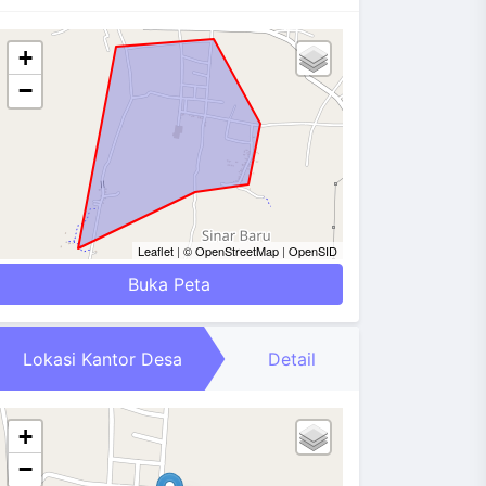
+
−
Leaflet
|
© OpenStreetMap
|
OpenSID
Buka Peta
Lokasi Kantor Desa
Detail
+
−