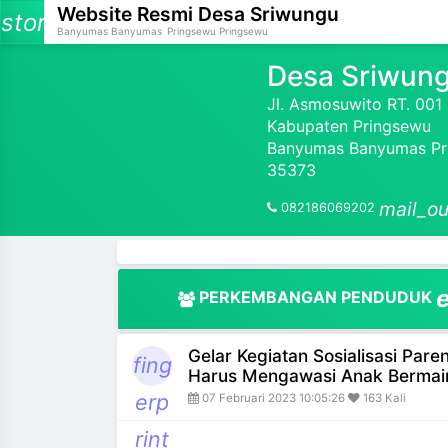
Website Resmi
Desa Sriwungu
storage
Banyumas Banyumas
Pringsewu Pringsewu
Desa Sriwun
Jl. Asmosuwito RT. 00
Kabupaten Pringsewu
and_more
Banyumas Banyumas Pri
35373
and_more
mail_ou
082186069202
and_more
and_more
PERKEMBANGAN PENDUDUK
and_more
Gelar Kegiatan Sosialisasi Par
and_more
fing
Harus Mengawasi Anak Bermai
erp
07 Februari 2023 10:05:26
163 Kali
and_more
rint