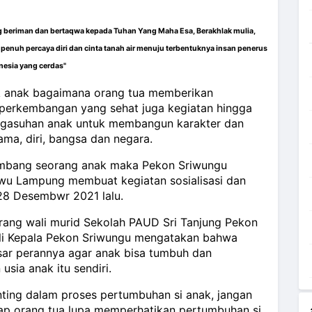
 beriman dan bertaqwa kepada Tuhan Yang Maha Esa, Berakhlak mulia,
 penuh percaya diri dan cinta tanah air menuju terbentuknya insan penerus
nesia yang cerdas"
k
anak bagaimana orang tua memberikan
perkembangan yang sehat juga kegiatan hingga
engasuhan anak untuk membangun karakter dan
ama, diri, bangsa dan negara.
embang seorang anak maka Pekon Sriwungu
u Lampung membuat kegiatan sosialisasi dan
 28 Desembwr 2021 lalu.
rang wali murid Sekolah PAUD Sri Tanjung Pekon
li Kepala Pekon Sriwungu mengatakan bahwa
sar perannya agar anak bisa tumbuh dan
sia anak itu sendiri.
nting dalam proses pertumbuhan si anak, jangan
iap orang tua lupa memperhatikan pertumbuhan si