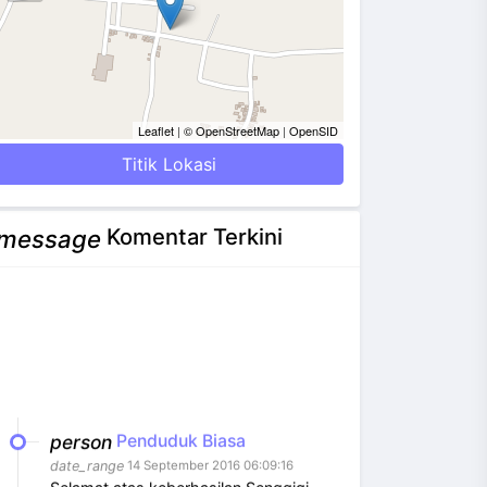
Leaflet
|
© OpenStreetMap
|
OpenSID
Titik Lokasi
Komentar Terkini
message
person
Penduduk Biasa
date_range
14 September 2016 06:09:16
Selamat atas keberhasilan Senggigi