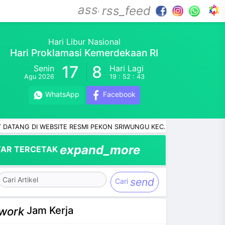
assessment
rss_feed
Hari Libur Nasional
Hari Proklamasi Kemerdekaan RI
17
8
Senin
Hari Lagi
Agu 2026
19 : 52 : 42
WhatsApp
Facebook
DI WEBSITE RESMI PEKON SRIWUNGU KEC. BANYUMAS KAB. PRINGSE
expand_more
AR TERCETAK
send
Cari
Jam Kerja
work