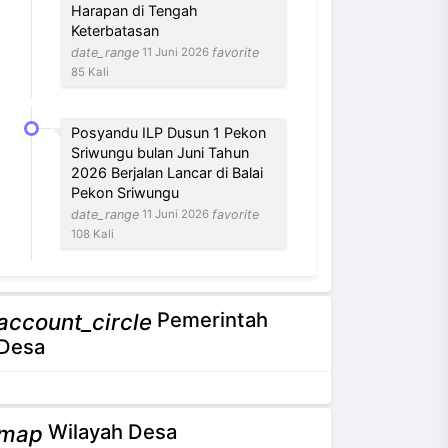
Harapan di Tengah
Keterbatasan
date_range
favorite
11 Juni 2026
85 Kali
Posyandu ILP Dusun 1 Pekon
Sriwungu bulan Juni Tahun
2026 Berjalan Lancar di Balai
Pekon Sriwungu
date_range
favorite
11 Juni 2026
108 Kali
Pemerintah
account_circle
NEVI VILANTI, S.Kom
Desa
Bendahara Pekon
3 / 12
Tidak Ada di Kantor
Wilayah Desa
map