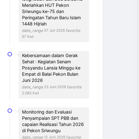
Meriahkan HUT Pekon
Sriwungu ke-75 dan
Peringatan Tahun Baru Islam
1448 Hijriah
date_range
favorite
07 Juli 2026
67 Kali
Kebersamaan dalam Gerak
Sehat : Kegiatan Senam
Posyandu Lansia Minggu ke
Empat di Balai Pekon Bulan
Juni 2026
date_range
favorite
23 Juni 2026
2.082 Kali
Monitoring dan Evaluasi
Penyampaian SPT PBB dan
capaian Realisasi Tahun 2026
di Pekon Sriwungu
date_range
favorite
12 Juni 2026