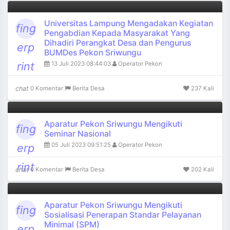
Universitas Lampung Mengadakan Kegiatan
fing
Pengabdian Kepada Masyarakat Yang
Dihadiri Perangkat Desa dan Pengurus
erp
BUMDes Pekon Sriwungu
rint
13 Juli 2023 08:44:03
Operator Pekon
chat
0 Komentar
Berita Desa
237 Kali
Aparatur Pekon Sriwungu Mengikuti
fing
Seminar Nasional
05 Juli 2023 09:51:25
Operator Pekon
erp
rint
chat
0 Komentar
Berita Desa
202 Kali
Aparatur Pekon Sriwungu Mengikuti
fing
Sosialisasi Penerapan Standar Pelayanan
Minimal (SPM)
erp