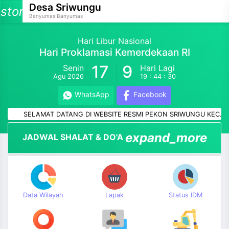
Desa Sriwungu
storage
Banyumas Banyumas
Hari Libur Nasional
Hari Proklamasi Kemerdekaan RI
17
9
Senin
Hari Lagi
and_more
Agu 2026
19 : 44 : 29
and_more
WhatsApp
Facebook
SELAMAT DATANG DI WEBSITE RESMI PEKON SRIWUNGU KEC. BANY
and_more
expand_more
JADWAL SHALAT & DO'A
and_more
and_more
and_more
Data Wilayah
Lapak
Status IDM
and_more