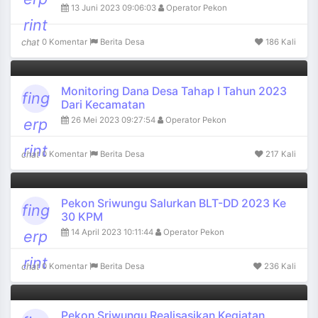
13 Juni 2023 09:06:03
Operator Pekon
rint
chat
0 Komentar
Berita Desa
186 Kali
Monitoring Dana Desa Tahap I Tahun 2023
fing
Dari Kecamatan
26 Mei 2023 09:27:54
Operator Pekon
erp
rint
chat
0 Komentar
Berita Desa
217 Kali
Pekon Sriwungu Salurkan BLT-DD 2023 Ke
fing
30 KPM
14 April 2023 10:11:44
Operator Pekon
erp
rint
chat
0 Komentar
Berita Desa
236 Kali
Pekon Sriwungu Realisasikan Kegiatan