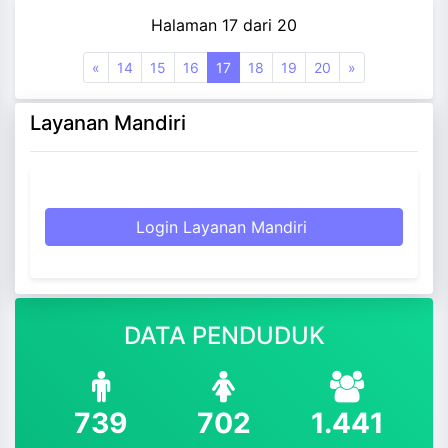
Halaman 17 dari 20
«
14
15
16
17
18
19
20
»
Layanan Mandiri
Login Layanan Mandiri
DATA PENDUDUK
739
702
1.441