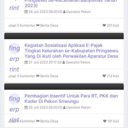
Pringsewu Se-Kecamatan Banyumas Tahun
2023)
rint
28 Juli 2023 08:00:00
Operator Pekon
chat
0 Komentar
Berita Desa
201 Kali
Kegiatan Sosialisasi Aplikasi E-Pajak
fing
Tingkat Kelurahan se-Kabupaten Pringsewu
Yang Di ikuti oleh Perwakilan Aparatur Desa
erp
27 Juli 2023 20:17:28
Operator Pekon
rint
chat
0 Komentar
Berita Desa
213 Kali
Pembagian Insentif Untuk Para RT, PKK dan
fing
Kader Di Pekon Sriwungu
26 Juli 2023 08:00:00
Operator Pekon
erp
rint
chat
0 Komentar
Berita Desa
191 Kali