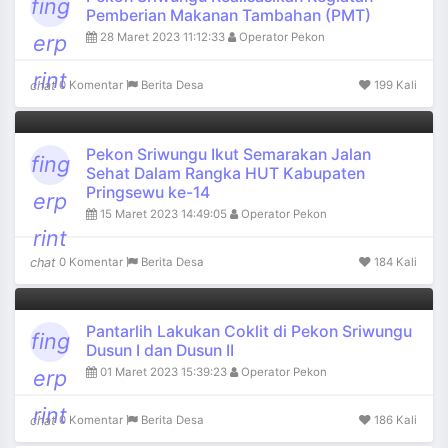
fing
Pemberian Makanan Tambahan (PMT)
28 Maret 2023 11:12:33
Operator Pekon
erp
rint
chat
0 Komentar
Berita Desa
199 Kali
Pekon Sriwungu Ikut Semarakan Jalan
fing
Sehat Dalam Rangka HUT Kabupaten
Pringsewu ke-14
erp
15 Maret 2023 14:49:05
Operator Pekon
rint
chat
0 Komentar
Berita Desa
184 Kali
Pantarlih Lakukan Coklit di Pekon Sriwungu
fing
Dusun I dan Dusun II
01 Maret 2023 15:39:23
Operator Pekon
erp
rint
chat
0 Komentar
Berita Desa
186 Kali