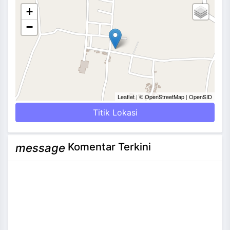
+
−
Leaflet
|
© OpenStreetMap
|
OpenSID
Titik Lokasi
Komentar Terkini
message