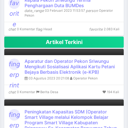
Kepala Pekon Sriwungu Terima
fav
Penghargaan Duta BUMDes
date_range
person
03 Februari 2023 11:53:57
Operator
orit
Pekon
e
chat
flag
favorite
0 Komentar
Head
2.083 Kali
Artikel Terkini
Aparatur dan Operator Pekon Sriwungu
fing
Mengikuti Sosialisasi Aplikasi Kartu Petani
Bejaya Berbasis Elektronik (e-KPB)
erp
03 Agustus 2023 20:21:08
Operator Pekon
rint
chat
0 Komentar
Berita Desa
194 Kali
Peningkatan Kapasitas SDM (Operator
fing
Smart Village melalui Kelompok Belajar
Program Smart Village Kabupaten
erp