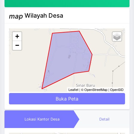
Wilayah Desa
map
+
−
Leaflet
|
© OpenStreetMap
|
OpenSID
Buka Peta
Lokasi Kantor Desa
Detail