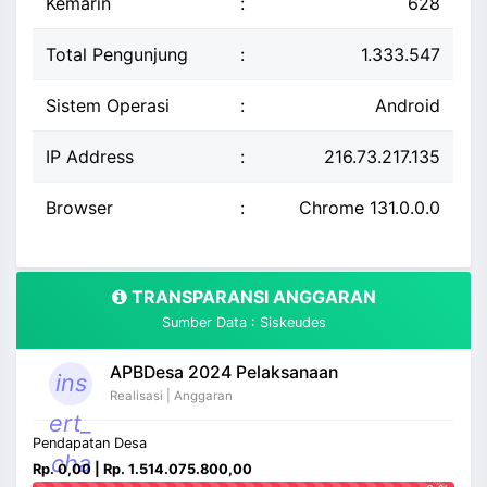
Kemarin
:
628
Total Pengunjung
:
1.333.547
Sistem Operasi
:
Android
IP Address
:
216.73.217.135
Browser
:
Chrome 131.0.0.0
TRANSPARANSI ANGGARAN
Sumber Data : Siskeudes
APBDesa 2024 Pelaksanaan
ins
Realisasi | Anggaran
ert_
Pendapatan Desa
cha
Rp. 0,00 | Rp. 1.514.075.800,00