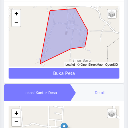
+
−
Leaflet
|
© OpenStreetMap
|
OpenSID
Buka Peta
Lokasi Kantor Desa
Detail
+
−