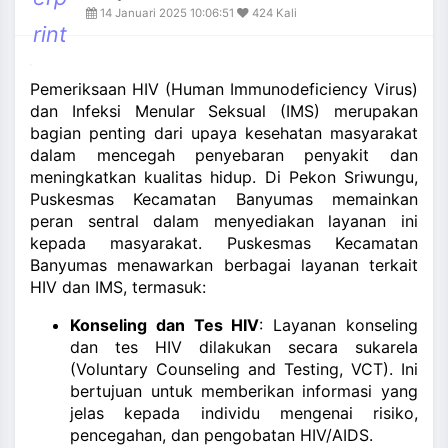
and_more
14 Januari 2025 10:06:51
424 Kali
rint
Pemeriksaan HIV (Human Immunodeficiency Virus)
dan Infeksi Menular Seksual (IMS) merupakan
bagian penting dari upaya kesehatan masyarakat
dalam mencegah penyebaran penyakit dan
meningkatkan kualitas hidup. Di Pekon Sriwungu,
Puskesmas Kecamatan Banyumas memainkan
peran sentral dalam menyediakan layanan ini
kepada masyarakat. Puskesmas Kecamatan
Banyumas menawarkan berbagai layanan terkait
HIV dan IMS, termasuk:
Konseling dan Tes HIV
: Layanan konseling
dan tes HIV dilakukan secara sukarela
(Voluntary Counseling and Testing, VCT). Ini
bertujuan untuk memberikan informasi yang
jelas kepada individu mengenai risiko,
pencegahan, dan pengobatan HIV/AIDS.