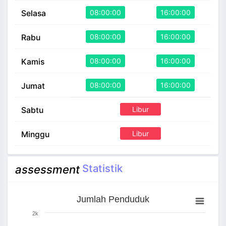
08:00:00
16:00:00
Selasa
08:00:00
16:00:00
Rabu
08:00:00
16:00:00
Kamis
08:00:00
16:00:00
Jumat
Libur
Sabtu
Libur
Minggu
Statistik
assessment
Jumlah Penduduk
Jumlah Penduduk
Bar chart with 3 bars.
2k
The chart has 1 X axis displaying categories.