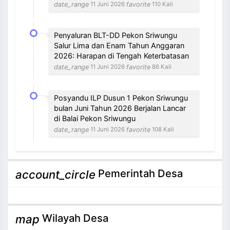
date_range
favorite
11 Juni 2026
110 Kali
Penyaluran BLT-DD Pekon Sriwungu
Salur Lima dan Enam Tahun Anggaran
2026: Harapan di Tengah Keterbatasan
date_range
favorite
11 Juni 2026
86 Kali
Posyandu ILP Dusun 1 Pekon Sriwungu
bulan Juni Tahun 2026 Berjalan Lancar
di Balai Pekon Sriwungu
date_range
favorite
11 Juni 2026
108 Kali
NEVI VILANTI, S.Kom
Pemerintah Desa
account_circle
Bendahara Pekon
3 / 12
Tidak Ada di Kantor
Wilayah Desa
map