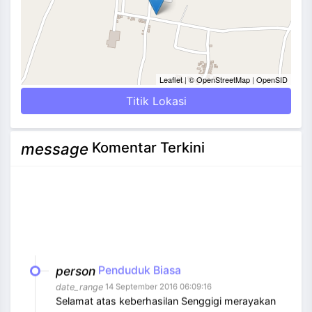
Leaflet
|
© OpenStreetMap
|
OpenSID
Titik Lokasi
Komentar Terkini
message
person
Penduduk Biasa
date_range
14 September 2016 06:09:16
Selamat atas keberhasilan Senggigi merayakan
Hari Kemerdeakaan [...]