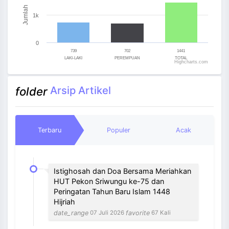
The chart has 1 Y axis displaying Jumlah. Range: 0 to 
Jumlah
1k
0
739
702
1441
LAKI-LAKI
PEREMPUAN
TOTAL
Highcharts.com
End of interactive chart.
Arsip Artikel
folder
Terbaru
Populer
Acak
Istighosah dan Doa Bersama Meriahkan
HUT Pekon Sriwungu ke-75 dan
Peringatan Tahun Baru Islam 1448
Hijriah
date_range
favorite
07 Juli 2026
67 Kali