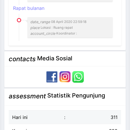
Rapat bulanan
date_range
08 April 2020 22:59:18
place
Lokasi : Ruang rapat
account_circle
Koordinator :
Media Sosial
contacts
Statistik Pengunjung
assessment
Hari ini
:
311