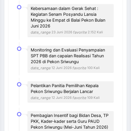
Kebersamaan dalam Gerak Sehat :
Kegiatan Senam Posyandu Lansia
Minggu ke Empat di Balai Pekon Bulan
Juni 2026
date_range
favorite
23 Juni 2026
2.152 Kali
Monitoring dan Evaluasi Penyampaian
SPT PBB dan capaian Realisasi Tahun
2026 di Pekon Sriwungu
date_range
favorite
12 Juni 2026
100 Kali
Pelantikan Panitia Pemilihan Kepala
Pekon Sriwungu Berjalan Lancar
date_range
favorite
12 Juni 2026
109 Kali
Pembagian Insentif bagi Bidan Desa, TP
PKK, Kader-kader serta Guru PAUD
Pekon Sriwungu (Mei-Juni Tahun 2026)