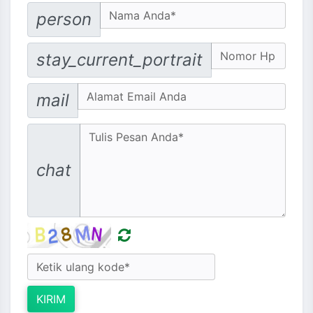
Your Name
person
No. Hp
stay_current_portrait
Email address
mail
Message
chat
KIRIM